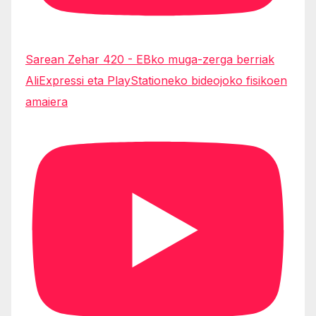
Sarean Zehar 420 - EBko muga-zerga berriak
AliExpressi eta PlayStationeko bideojoko fisikoen
amaiera