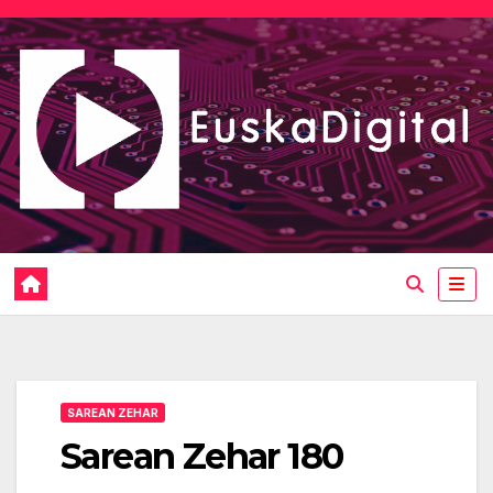
Saltar
al
contenido
SAREAN ZEHAR
Sarean Zehar 180