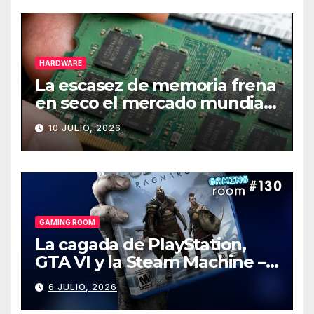
HARDWARE
La escasez de memoria frena
en seco el mercado mundial
de PCs
10 JULIO, 2026
GAMING ROOM
La cagada de PlayStation,
GTA VI y la Steam Machine –
Gaming Room #130
6 JULIO, 2026