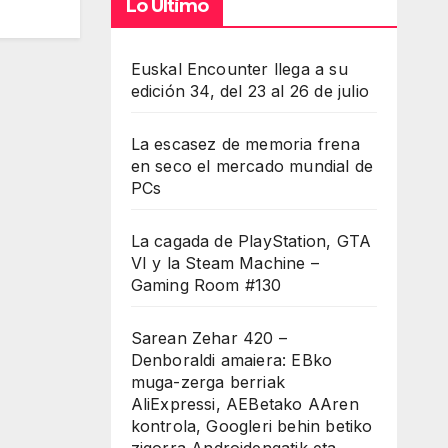
Lo Último
Euskal Encounter llega a su
edición 34, del 23 al 26 de julio
La escasez de memoria frena
en seco el mercado mundial de
PCs
La cagada de PlayStation, GTA
VI y la Steam Machine –
Gaming Room #130
Sarean Zehar 420 –
Denboraldi amaiera: EBko
muga-zerga berriak
AliExpressi, AEBetako AAren
kontrola, Googleri behin betiko
zigorra Androidengatik eta