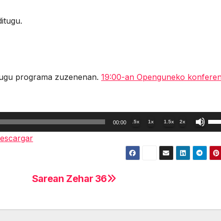
itugu.
 dugu programa zuzenenan.
19:00-an Openguneko konferen
Util
.5x
1x
1.5x
2x
00:00
las
escargar
tec
de
fle
Sarean Zehar 36
arr
par
aum