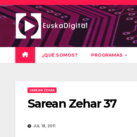
Saltar
al
contenido
¿QUÉ SOMOS?
PROGRAMAS
SAREAN ZEHAR
Sarean Zehar 37
JUL 18, 2011