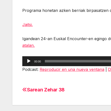
Programa honetan azken berriak birpasatzen d
Jaitsi.
Igandean 24-an Euskal Encounter-en egingo
atalan.
Reproductor
00:00
de
Podcast:
Reproducir en una nueva ventana
|
D
audio
Sarean Zehar 38
Navegación
de