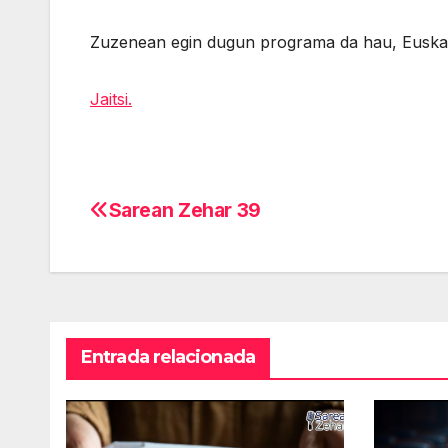
Zuzenean egin dugun programa da hau, Euskal
Jaitsi.
Sarean Zehar 39
Navegación
de
entradas
Entrada relacionada