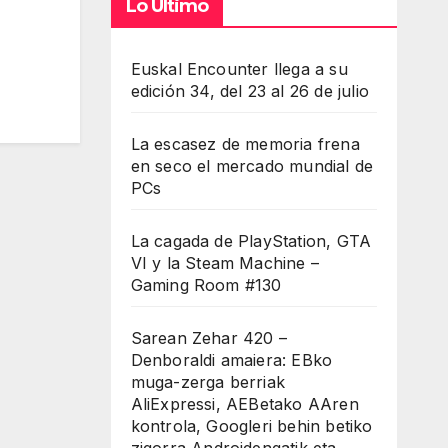
Lo Último
Euskal Encounter llega a su
edición 34, del 23 al 26 de julio
La escasez de memoria frena
en seco el mercado mundial de
PCs
La cagada de PlayStation, GTA
VI y la Steam Machine –
Gaming Room #130
Sarean Zehar 420 –
Denboraldi amaiera: EBko
muga-zerga berriak
AliExpressi, AEBetako AAren
kontrola, Googleri behin betiko
zigorra Androidengatik eta