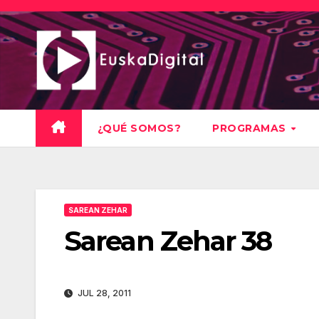
Saltar
al
contenido
¿QUÉ SOMOS?
PROGRAMAS
SAREAN ZEHAR
Sarean Zehar 38
JUL 28, 2011