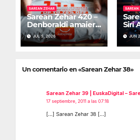
SAREAN ZEHAR
SAREAN
Sarean Zehar 420 –
Sare
Denboraldi amaiera:
Siri 
EBko muga-zerga
Euro
JUL 5, 2026
JUN 2
berriak AliExpressi,
Txin
AEBetako AAren
held
kontrola, Googleri
berr
behin betiko zigorra
Bat
Un comentario en «Sarean Zehar 38»
Androidengatik eta
gob
PlayStationeko
debe
bideojoko fisikoen
sare
Sarean Zehar 39 | EuskaDigital – Sar
amaiera
adin
murr
17 septiembre, 2011 a las 07:18
Err
[…] Sarean Zehar 38 […]