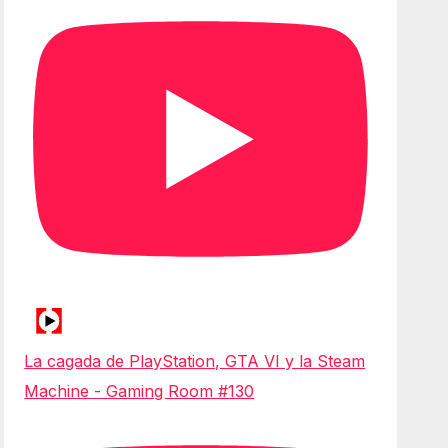
La cagada de PlayStation, GTA VI y la Steam
Machine - Gaming Room #130