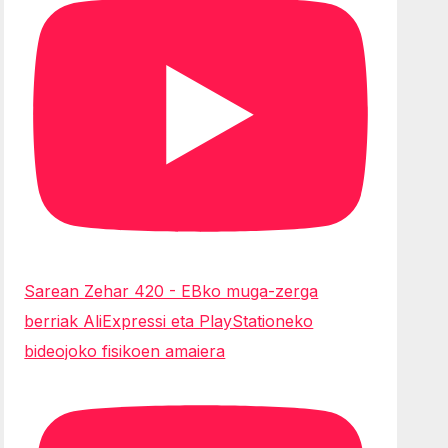
Sarean Zehar 420 - EBko muga-zerga
berriak AliExpressi eta PlayStationeko
bideojoko fisikoen amaiera