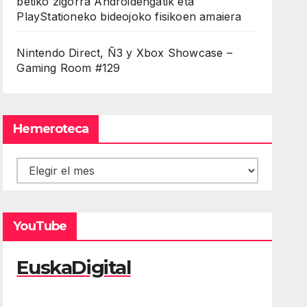
betiko zigorra Androidengatik eta
PlayStationeko bideojoko fisikoen amaiera
Nintendo Direct, Ñ3 y Xbox Showcase –
Gaming Room #129
Hemeroteca
Hemeroteca
YouTube
EuskaDigital