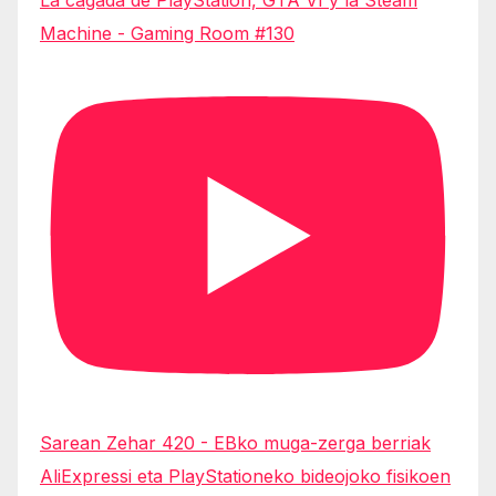
La cagada de PlayStation, GTA VI y la Steam
Machine - Gaming Room #130
Sarean Zehar 420 - EBko muga-zerga berriak
AliExpressi eta PlayStationeko bideojoko fisikoen