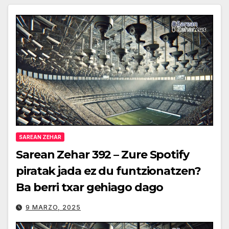
SAREAN ZEHAR
Sarean Zehar 392 – Zure Spotify
piratak jada ez du funtzionatzen?
Ba berri txar gehiago dago
9 MARZO, 2025