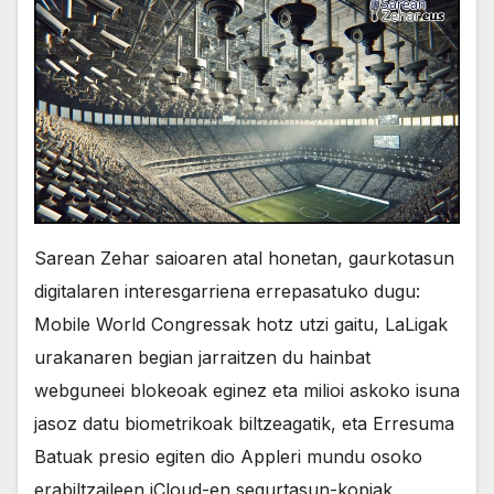
Sarean Zehar saioaren atal honetan, gaurkotasun
digitalaren interesgarriena errepasatuko dugu:
Mobile World Congressak hotz utzi gaitu, LaLigak
urakanaren begian jarraitzen du hainbat
webguneei blokeoak eginez eta milioi askoko isuna
jasoz datu biometrikoak biltzeagatik, eta Erresuma
Batuak presio egiten dio Appleri mundu osoko
erabiltzaileen iCloud-en segurtasun-kopiak