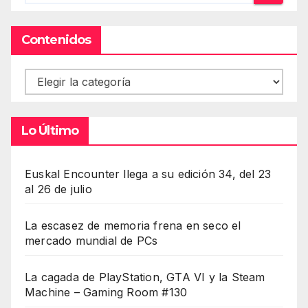
Contenidos
Contenidos
Lo Último
Euskal Encounter llega a su edición 34, del 23
al 26 de julio
La escasez de memoria frena en seco el
mercado mundial de PCs
La cagada de PlayStation, GTA VI y la Steam
Machine – Gaming Room #130