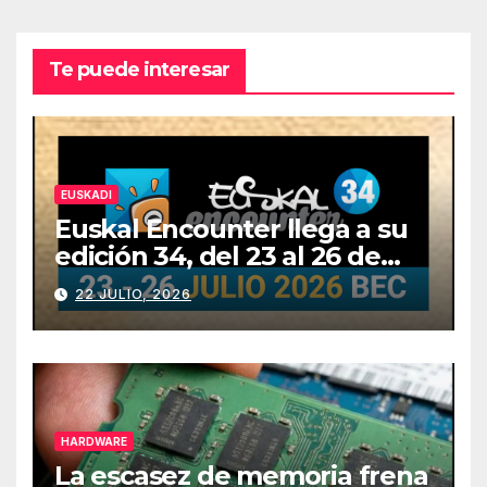
Te puede interesar
EUSKADI
Euskal Encounter llega a su
edición 34, del 23 al 26 de
julio
22 JULIO, 2026
HARDWARE
La escasez de memoria frena