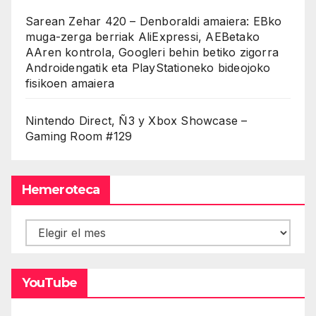
Sarean Zehar 420 – Denboraldi amaiera: EBko
muga-zerga berriak AliExpressi, AEBetako
AAren kontrola, Googleri behin betiko zigorra
Androidengatik eta PlayStationeko bideojoko
fisikoen amaiera
Nintendo Direct, Ñ3 y Xbox Showcase –
Gaming Room #129
Hemeroteca
Hemeroteca
YouTube