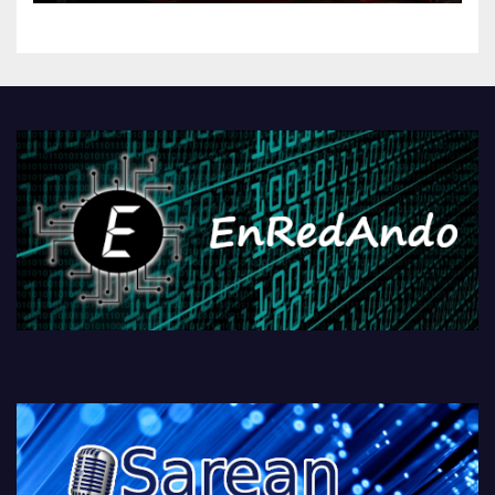
kontrola, Googleri behin
betiko zigorra
Androidengatik eta
PlayStationeko bideojoko
fisikoen amaiera