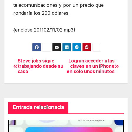
telecomunicaciones y por un precio que
rondaría los 200 dólares.
{enclose 201102/11/02.mp3}
Steve jobs sigue
Logran acceder a las
Navegación
trabajando desde su
claves en un iPhone
casa
en solo unos minutos
de
entradas
Entrada relacionada