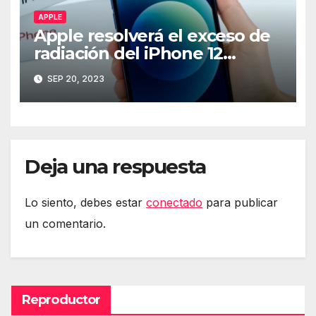
APPLE
Apple resolverá el exceso de
radiación del iPhone 12
mediante software
SEP 20, 2023
Deja una respuesta
Lo siento, debes estar
conectado
para publicar
un comentario.
Reproductor