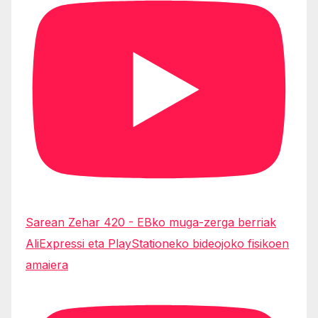
Sarean Zehar 420 - EBko muga-zerga berriak
AliExpressi eta PlayStationeko bideojoko fisikoen
amaiera