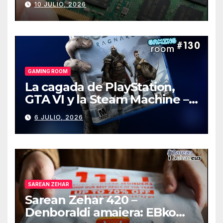
10 JULIO, 2026
GAMING ROOM
La cagada de PlayStation,
GTA VI y la Steam Machine –
Gaming Room #130
6 JULIO, 2026
SAREAN ZEHAR
Sarean Zehar 420 –
Denboraldi amaiera: EBko