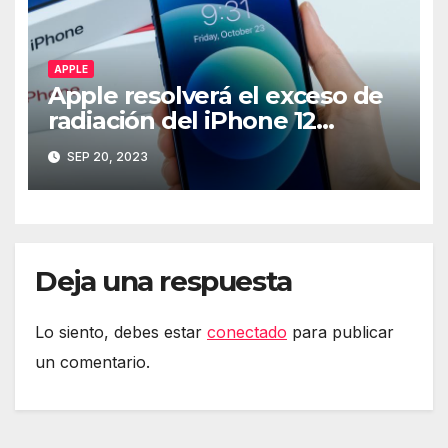
APPLE
Apple resolverá el exceso de
radiación del iPhone 12
mediante software
SEP 20, 2023
Deja una respuesta
Lo siento, debes estar
conectado
para publicar
un comentario.