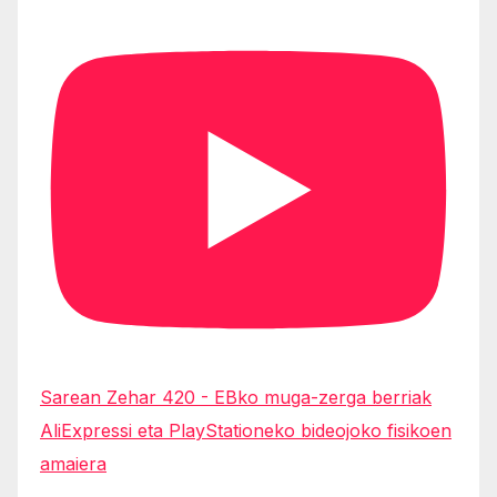
Sarean Zehar 420 - EBko muga-zerga berriak
AliExpressi eta PlayStationeko bideojoko fisikoen
amaiera