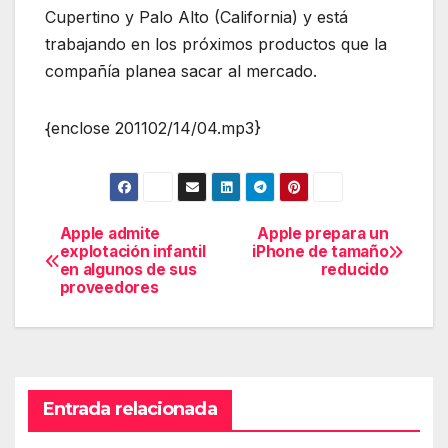
Cupertino y Palo Alto (California) y está
trabajando en los próximos productos que la
compañía planea sacar al mercado.
{enclose 201102/14/04.mp3}
Apple admite
Apple prepara un
Navegación
explotación infantil
iPhone de tamaño
en algunos de sus
reducido
de
proveedores
entradas
Entrada relacionada