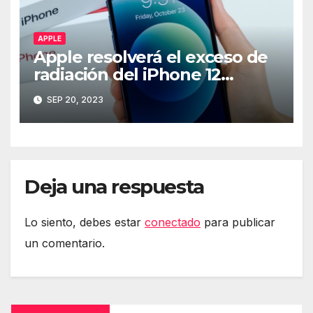
APPLE
Apple resolverá el exceso de
radiación del iPhone 12
mediante software
SEP 20, 2023
Deja una respuesta
Lo siento, debes estar
conectado
para publicar
un comentario.