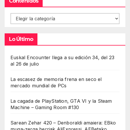
Contenidos
Contenidos
Lo Último
Euskal Encounter llega a su edición 34, del 23
al 26 de julio
La escasez de memoria frena en seco el
mercado mundial de PCs
La cagada de PlayStation, GTA VI y la Steam
Machine – Gaming Room #130
Sarean Zehar 420 – Denboraldi amaiera: EBko
muga-zerga berriak AliExpressi, AEBetako