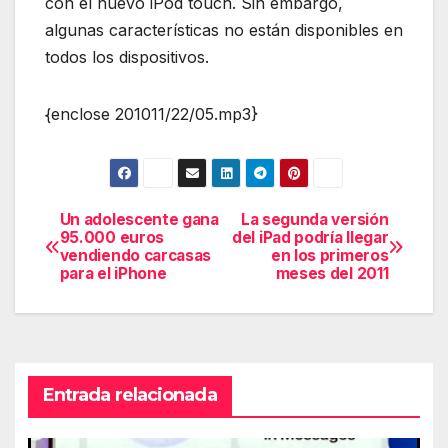
con el nuevo iPod touch. Sin embargo,
algunas características no están disponibles en
todos los dispositivos.
{enclose 201011/22/05.mp3}
Un adolescente gana
La segunda versión
Navegación
95.000 euros
del iPad podría llegar
vendiendo carcasas
en los primeros
de
para el iPhone
meses del 2011
entradas
Entrada relacionada