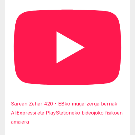
Sarean Zehar 420 - EBko muga-zerga berriak
AliExpressi eta PlayStationeko bideojoko fisikoen
amaiera