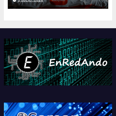
5 JULIO, 2026
AliExpressi, AEBetako AAren
kontrola, Googleri behin
betiko zigorra
Androidengatik eta
PlayStationeko bideojoko
fisikoen amaiera