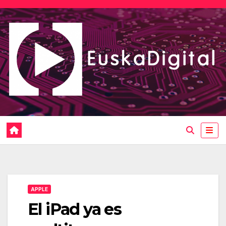
Saltar
al
contenido
APPLE
El iPad ya es