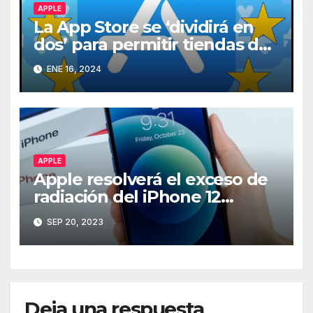
APPLE
La App Store se ‘dividirá en
dos’ para permitir tiendas de
terceros en iPhone en la UE
ENE 16, 2024
APPLE
Apple resolverá el exceso de
radiación del iPhone 12
mediante software
SEP 20, 2023
Deja una respuesta