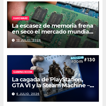
HARDWARE
La escasez de memoria frena
en seco el mercado mundial
de PCs
10 JULIO, 2026
GAMING ROOM
La cagada de PlayStation,
GTA VI y la Steam Machine –
Gaming Room #130
6 JULIO, 2026