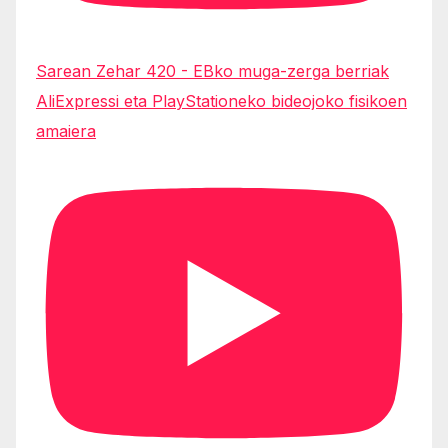
Sarean Zehar 420 - EBko muga-zerga berriak
AliExpressi eta PlayStationeko bideojoko fisikoen
amaiera