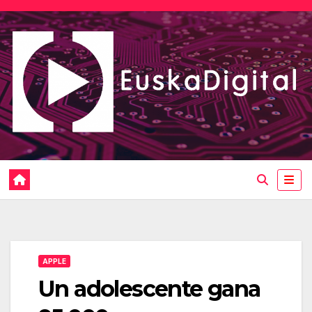
Saltar
al
contenido
APPLE
Un adolescente gana