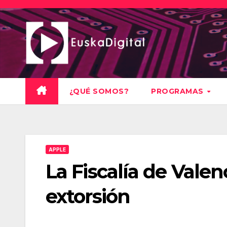
Saltar
al
contenido
¿QUÉ SOMOS?
PROGRAMAS
APPLE
La Fiscalía de Valen
extorsión