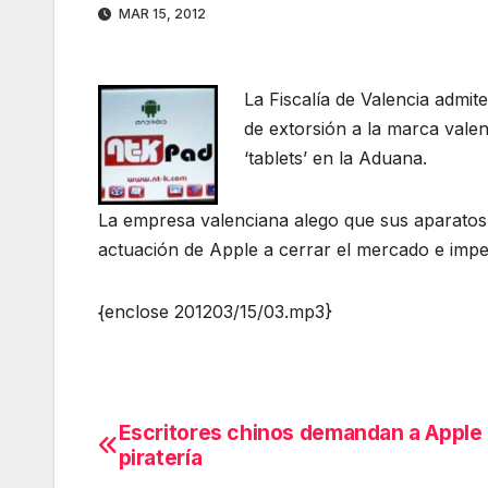
MAR 15, 2012
La Fiscalía de Valencia admit
de extorsión a la marca vale
‘tablets’ en la Aduana.
La empresa valenciana alego que sus aparatos n
actuación de Apple a cerrar el mercado e imped
{enclose 201203/15/03.mp3}
Escritores chinos demandan a Apple
Navegación
piratería
de