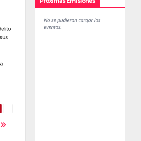
Próximas Emisiones
elito
 sus
la
d