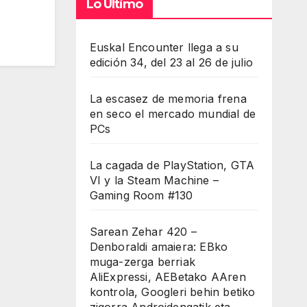
Lo Último
Euskal Encounter llega a su
edición 34, del 23 al 26 de julio
La escasez de memoria frena
en seco el mercado mundial de
PCs
La cagada de PlayStation, GTA
VI y la Steam Machine –
Gaming Room #130
Sarean Zehar 420 –
Denboraldi amaiera: EBko
muga-zerga berriak
AliExpressi, AEBetako AAren
kontrola, Googleri behin betiko
zigorra Androidengatik eta