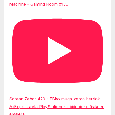
Machine - Gaming Room #130
Sarean Zehar 420 - EBko muga-zerga berriak
AliExpressi eta PlayStationeko bideojoko fisikoen
amaiera