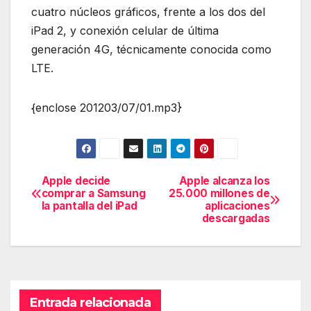
cuatro núcleos gráficos, frente a los dos del
iPad 2, y conexión celular de última
generación 4G, técnicamente conocida como
LTE.
{enclose 201203/07/01.mp3}
Apple decide
Apple alcanza los
Navegación
comprar a Samsung
25.000 millones de
la pantalla del iPad
aplicaciones
de
descargadas
entradas
Entrada relacionada