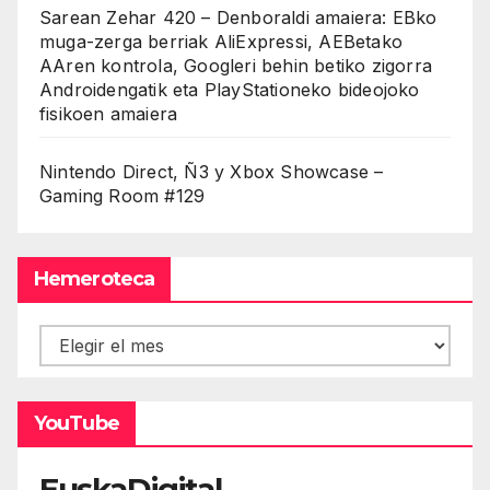
Sarean Zehar 420 – Denboraldi amaiera: EBko
muga-zerga berriak AliExpressi, AEBetako
AAren kontrola, Googleri behin betiko zigorra
Androidengatik eta PlayStationeko bideojoko
fisikoen amaiera
Nintendo Direct, Ñ3 y Xbox Showcase –
Gaming Room #129
Hemeroteca
Hemeroteca
YouTube
EuskaDigital