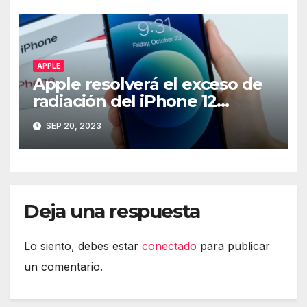
APPLE
Apple resolverá el exceso de
radiación del iPhone 12
mediante software
SEP 20, 2023
Deja una respuesta
Lo siento, debes estar
conectado
para publicar
un comentario.