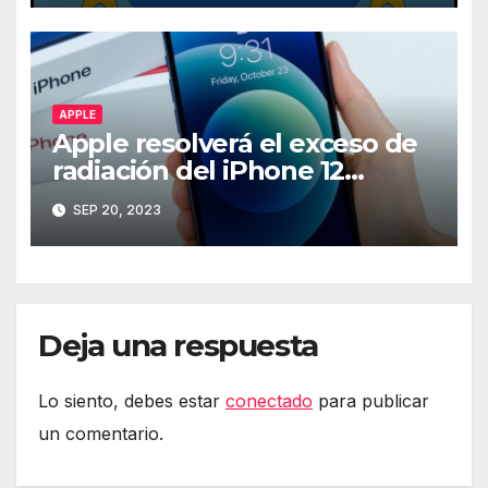
APPLE
Apple resolverá el exceso de
radiación del iPhone 12
mediante software
SEP 20, 2023
Deja una respuesta
Lo siento, debes estar
conectado
para publicar
un comentario.