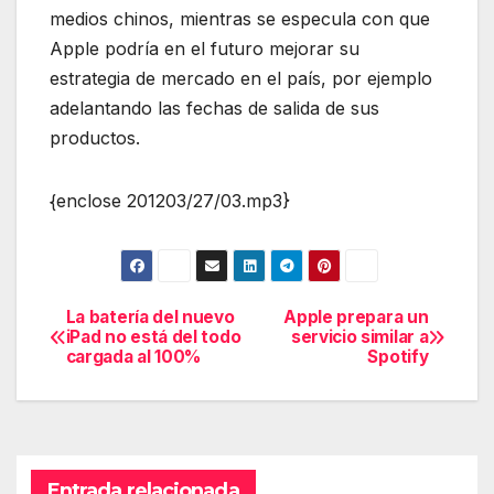
medios chinos, mientras se especula con que
Apple podría en el futuro mejorar su
estrategia de mercado en el país, por ejemplo
adelantando las fechas de salida de sus
productos.
{enclose 201203/27/03.mp3}
La batería del nuevo
Apple prepara un
Navegación
iPad no está del todo
servicio similar a
cargada al 100%
Spotify
de
entradas
Entrada relacionada