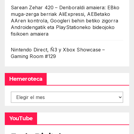
Sarean Zehar 420 – Denboraldi amaiera: EBko
muga-zerga berriak AliExpressi, AEBetako
AAren kontrola, Googleri behin betiko zigorra
Androidengatik eta PlayStationeko bideojoko
fisikoen amaiera
Nintendo Direct, Ñ3 y Xbox Showcase –
Gaming Room #129
Hemeroteca
Hemeroteca
YouTube