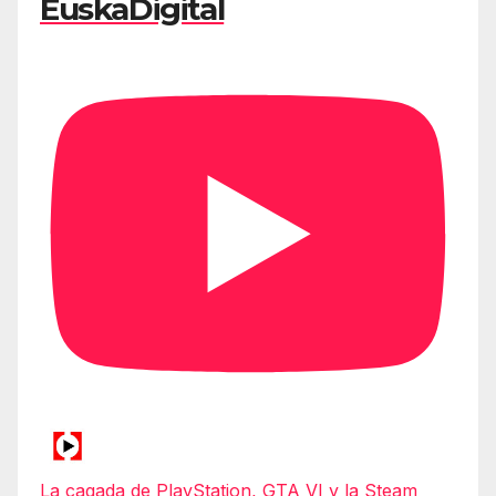
EuskaDigital
La cagada de PlayStation, GTA VI y la Steam