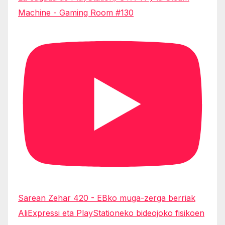
Machine - Gaming Room #130
Sarean Zehar 420 - EBko muga-zerga berriak
AliExpressi eta PlayStationeko bideojoko fisikoen