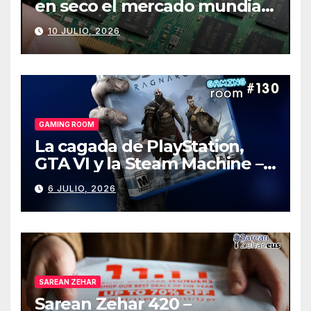
en seco el mercado mundial
de PCs
10 JULIO, 2026
GAMING ROOM
La cagada de PlayStation,
GTA VI y la Steam Machine –
Gaming Room #130
6 JULIO, 2026
SAREAN ZEHAR
Sarean Zehar 420 –