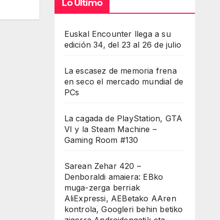
Lo Último
Euskal Encounter llega a su
edición 34, del 23 al 26 de julio
La escasez de memoria frena
en seco el mercado mundial de
PCs
La cagada de PlayStation, GTA
VI y la Steam Machine –
Gaming Room #130
Sarean Zehar 420 –
Denboraldi amaiera: EBko
muga-zerga berriak
AliExpressi, AEBetako AAren
kontrola, Googleri behin betiko
zigorra Androidengatik eta