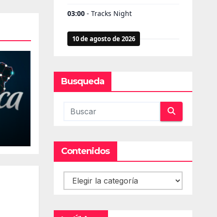
Busqueda
Contenidos
Contenidos