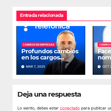
Entrada relacionada
CAMBIOS EN EMPRESAS
CAMBIOS
Profundos cambios
Face
en los cargos
nomb
directivos de
comp
MAR 7, 2025
OCT 2
Telefónica
Deja una respuesta
Lo siento, debes estar
conectado
para publicar u