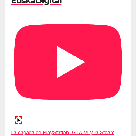
EuskaDigital
La cagada de PlayStation, GTA VI y la Steam