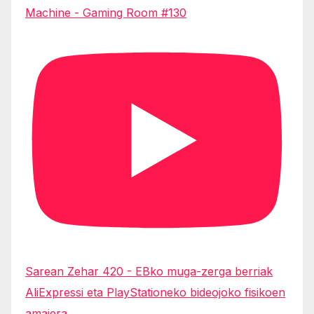
Machine - Gaming Room #130
Sarean Zehar 420 - EBko muga-zerga berriak
AliExpressi eta PlayStationeko bideojoko fisikoen
amaiera