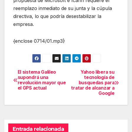
propuesta de Microsoft e Icahn requiere el
reemplazo inmediato de su junta y la cúpula
directiva, lo que podría desestabilizar la
empresa.
{enclose 0714/01.mp3}
El sistema Galileo
Yahoo libera su
Navegación
supondrá una
tecnología de
revolución mayor que
busquedas para
de
el GPS actual
tratar de alcanzar a
Google
entradas
Entrada relacionada