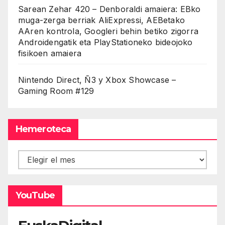
Sarean Zehar 420 – Denboraldi amaiera: EBko
muga-zerga berriak AliExpressi, AEBetako
AAren kontrola, Googleri behin betiko zigorra
Androidengatik eta PlayStationeko bideojoko
fisikoen amaiera
Nintendo Direct, Ñ3 y Xbox Showcase –
Gaming Room #129
Hemeroteca
Hemeroteca
YouTube