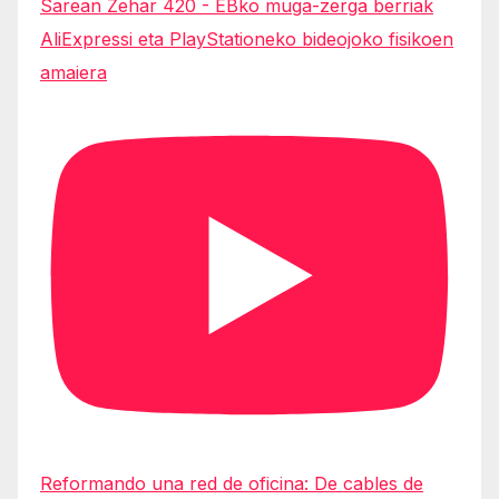
Sarean Zehar 420 - EBko muga-zerga berriak
AliExpressi eta PlayStationeko bideojoko fisikoen
amaiera
Reformando una red de oficina: De cables de