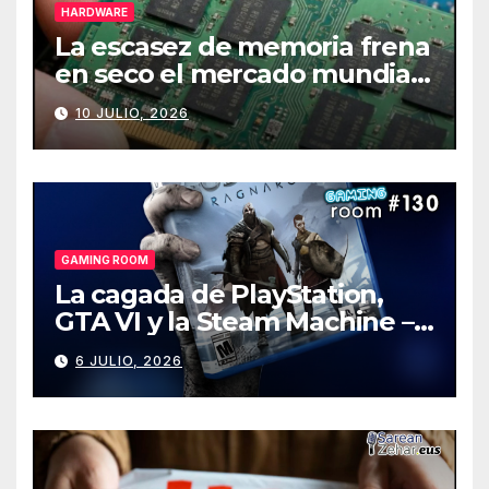
HARDWARE
La escasez de memoria frena
en seco el mercado mundial
de PCs
10 JULIO, 2026
GAMING ROOM
La cagada de PlayStation,
GTA VI y la Steam Machine –
Gaming Room #130
6 JULIO, 2026