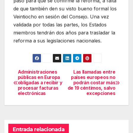
paso para que se confirme la reforma, a falta
de que también den su visto bueno formal los
Veintiocho en sesión del Consejo. Una vez
validada por todas las partes, los Estados
miembros tendrán dos años para trasladar la
reforma a sus legislaciones nacionales.
Administraciones
Las llamadas entre
Navegación
públicas en Europa
países europeos no
obligadas a recibir y
podrán costar más
de
procesar facturas
de 19 céntimos, salvo
electrónicas
excepciones
entradas
Entrada relacionada