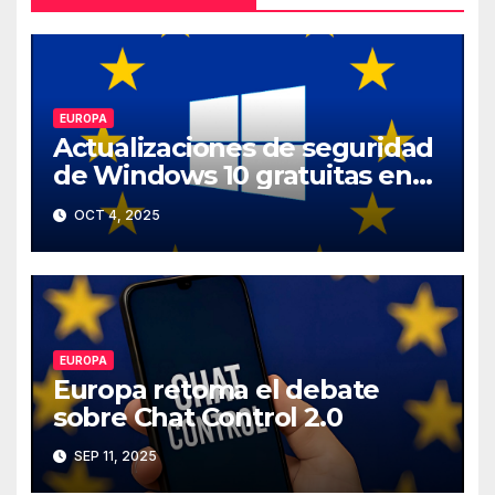
EUROPA
Actualizaciones de seguridad
de Windows 10 gratuitas en
Europa
OCT 4, 2025
EUROPA
Europa retoma el debate
sobre Chat Control 2.0
SEP 11, 2025