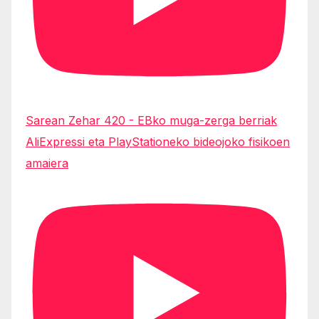
Sarean Zehar 420 - EBko muga-zerga berriak
AliExpressi eta PlayStationeko bideojoko fisikoen
amaiera