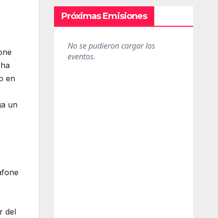
Próximas Emisiones
one
 ha
do en
ga un
dafone
o
r del