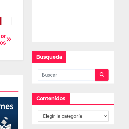
dor
vos
Busqueda
Contenidos
Contenidos
mes’