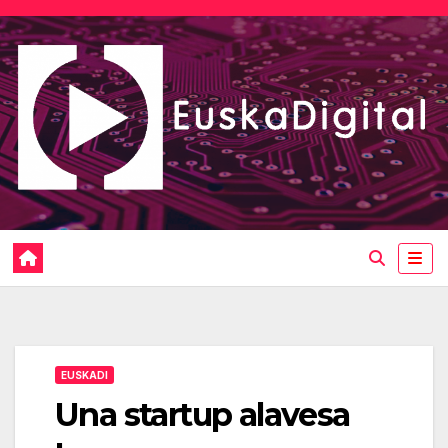
Saltar
al
contenido
EUSKADI
Una startup alavesa