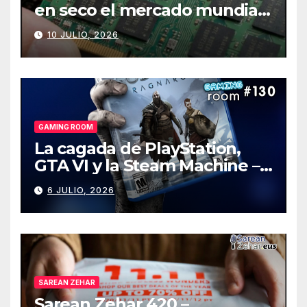
en seco el mercado mundial
de PCs
10 JULIO, 2026
GAMING ROOM
La cagada de PlayStation,
GTA VI y la Steam Machine –
Gaming Room #130
6 JULIO, 2026
SAREAN ZEHAR
Sarean Zehar 420 –