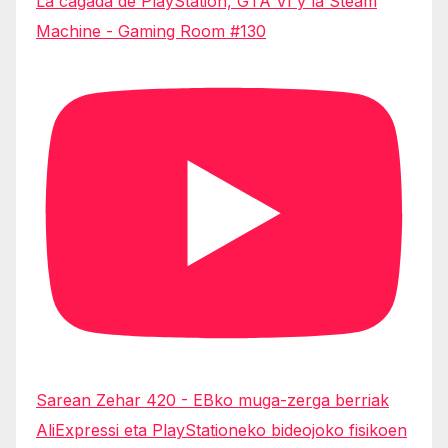
La cagada de PlayStation, GTA VI y la Steam
Machine - Gaming Room #130
Sarean Zehar 420 - EBko muga-zerga berriak
AliExpressi eta PlayStationeko bideojoko fisikoen