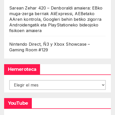
Sarean Zehar 420 – Denboraldi amaiera: EBko
muga-zerga berriak AliExpressi, AEBetako
AAren kontrola, Googleri behin betiko zigorra
Androidengatik eta PlayStationeko bideojoko
fisikoen amaiera
Nintendo Direct, Ñ3 y Xbox Showcase –
Gaming Room #129
Hemeroteca
Hemeroteca
YouTube