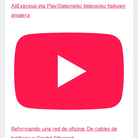
AliExpressi eta PlayStationeko bideojoko fisikoen
amaiera
Reformando una red de oficina: De cables de