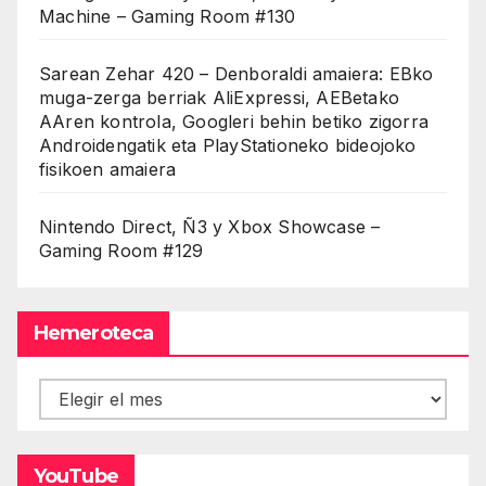
Machine – Gaming Room #130
Sarean Zehar 420 – Denboraldi amaiera: EBko
muga-zerga berriak AliExpressi, AEBetako
AAren kontrola, Googleri behin betiko zigorra
Androidengatik eta PlayStationeko bideojoko
fisikoen amaiera
Nintendo Direct, Ñ3 y Xbox Showcase –
Gaming Room #129
Hemeroteca
Hemeroteca
YouTube