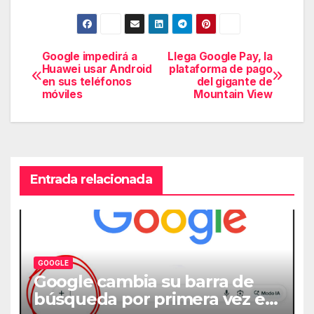
Google impedirá a
Llega Google Pay, la
Navegación
Huawei usar Android
plataforma de pago
en sus teléfonos
del gigante de
de
móviles
Mountain View
entradas
Entrada relacionada
GOOGLE
Google cambia su barra de
búsqueda por primera vez en