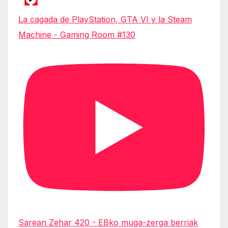
La cagada de PlayStation, GTA VI y la Steam
Machine - Gaming Room #130
Sarean Zehar 420 - EBko muga-zerga berriak