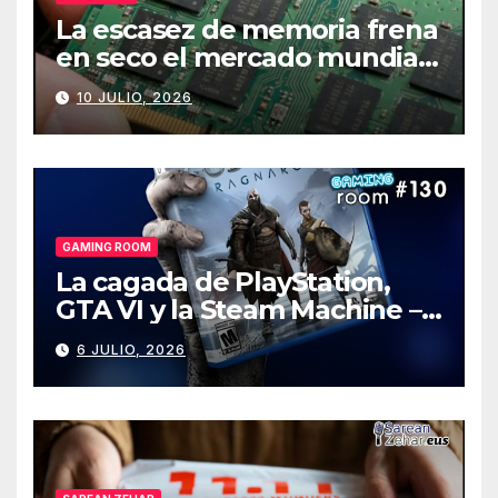
La escasez de memoria frena
en seco el mercado mundial
de PCs
10 JULIO, 2026
GAMING ROOM
La cagada de PlayStation,
GTA VI y la Steam Machine –
Gaming Room #130
6 JULIO, 2026