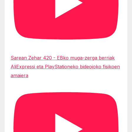
Sarean Zehar 420 - EBko muga-zerga berriak
AliExpressi eta PlayStationeko bideojoko fisikoen
amaiera