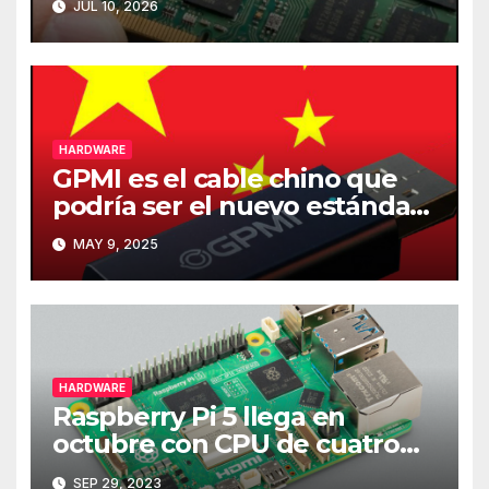
JUL 10, 2026
HARDWARE
GPMI es el cable chino que
podría ser el nuevo estándar
de carga y transferencia de
MAY 9, 2025
datos
HARDWARE
Raspberry Pi 5 llega en
octubre con CPU de cuatro
núcleos y más RAM
SEP 29, 2023