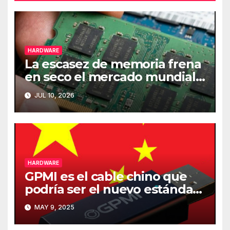
HARDWARE
La escasez de memoria frena
en seco el mercado mundial
de PCs
JUL 10, 2026
HARDWARE
GPMI es el cable chino que
podría ser el nuevo estándar
de carga y transferencia de
MAY 9, 2025
datos