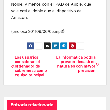
Noble, y menos con el iPAD de Apple, que
vale casi el doble que el dispositivo de
Amazon.
{enclose 201109/06/05.mp3}
Los usuarios
La informática podría
Navegación
consideran el
preveer desastres
ordenador de
naturales con mayor
de
sobremesa como
precisión
equipo principal
entradas
Entrada relacionada