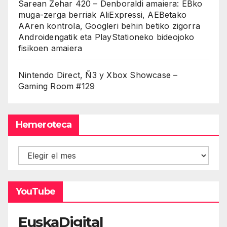
Sarean Zehar 420 – Denboraldi amaiera: EBko
muga-zerga berriak AliExpressi, AEBetako
AAren kontrola, Googleri behin betiko zigorra
Androidengatik eta PlayStationeko bideojoko
fisikoen amaiera
Nintendo Direct, Ñ3 y Xbox Showcase –
Gaming Room #129
Hemeroteca
Hemeroteca
YouTube
EuskaDigital