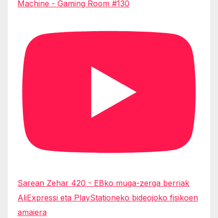
Machine - Gaming Room #130
Sarean Zehar 420 - EBko muga-zerga berriak
AliExpressi eta PlayStationeko bideojoko fisikoen
amaiera