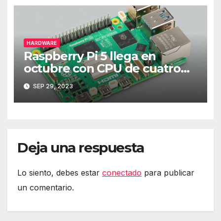
HARDWARE
Raspberry Pi 5 llega en
octubre con CPU de cuatro
núcleos y más RAM
SEP 29, 2023
Deja una respuesta
Lo siento, debes estar
conectado
para publicar
un comentario.