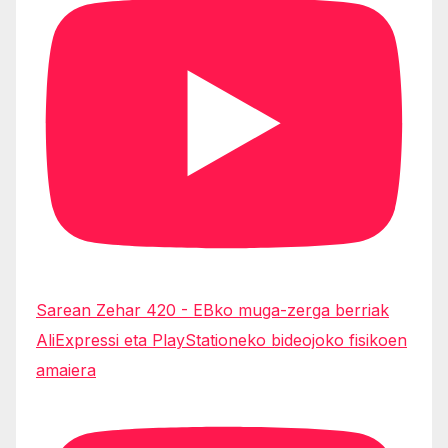
Sarean Zehar 420 - EBko muga-zerga berriak
AliExpressi eta PlayStationeko bideojoko fisikoen
amaiera