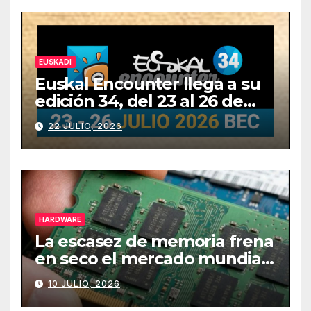
EUSKADI
Euskal Encounter llega a su
edición 34, del 23 al 26 de
julio
22 JULIO, 2026
HARDWARE
La escasez de memoria frena
en seco el mercado mundial
de PCs
10 JULIO, 2026