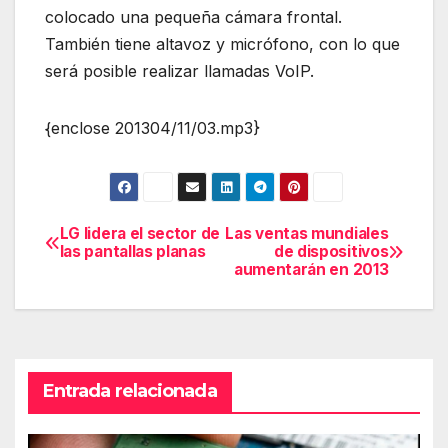
colocado una pequeña cámara frontal.
También tiene altavoz y micrófono, con lo que
será posible realizar llamadas VoIP.
{enclose 201304/11/03.mp3}
LG lidera el sector de
Las ventas mundiales
Navegación
las pantallas planas
de dispositivos
aumentarán en 2013
de
entradas
Entrada relacionada