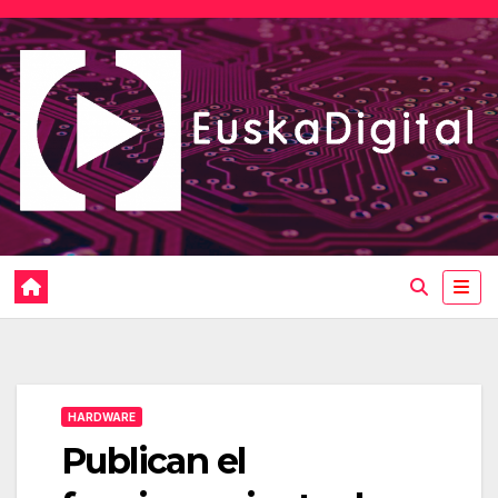
Saltar
al
contenido
HARDWARE
Publican el