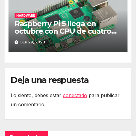
HARDWARE
Raspberry Pi 5 llega en
octubre con CPU de cuatro
núcleos y más RAM
SEP 29, 2023
Deja una respuesta
Lo siento, debes estar
conectado
para publicar
un comentario.