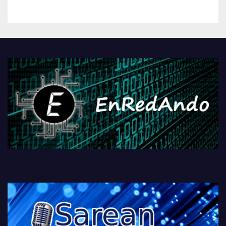
kontrola, Googleri behin
betiko zigorra
Androidengatik eta
PlayStationeko bideojoko
fisikoen amaiera