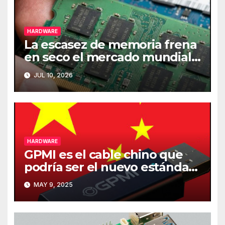
HARDWARE
La escasez de memoria frena
en seco el mercado mundial
de PCs
JUL 10, 2026
HARDWARE
GPMI es el cable chino que
podría ser el nuevo estándar
de carga y transferencia de
MAY 9, 2025
datos