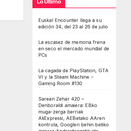
Lo Último
Euskal Encounter llega a su
edición 34, del 23 al 26 de julio
La escasez de memoria frena
en seco el mercado mundial de
PCs
La cagada de PlayStation, GTA
VI y la Steam Machine –
Gaming Room #130
Sarean Zehar 420 –
Denboraldi amaiera: EBko
muga-zerga berriak
AliExpressi, AEBetako AAren
kontrola, Googleri behin betiko
zigorra Androidengatik eta