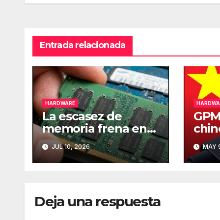
entradas
Entrada relacionada
HARDWARE
HARDWA
La escasez de
GPMI
memoria frena en
chin
seco el mercado
ser 
JUL 10, 2026
MAY 9
mundial de PCs
está
tran
dato
Deja una respuesta