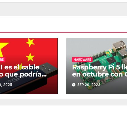
RE
HARDWARE
 es el cable
Raspberry Pi 5 l
o que podría
en octubre con
el nuevo
de cuatro núcleo
, 2025
SEP 29, 2023
ndar de carga y
más RAM
sferencia de
s