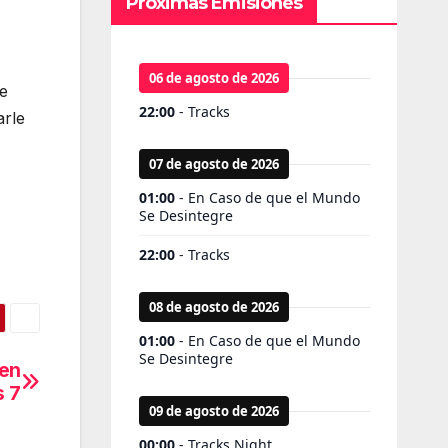
Próximas Emisiones
de
arle
 en
 7