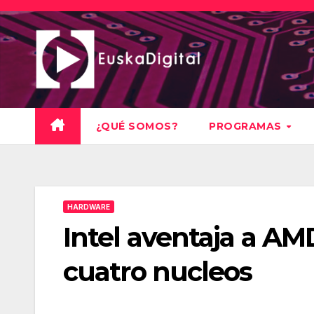
Saltar
al
contenido
¿QUÉ SOMOS?
PROGRAMAS
HARDWARE
Intel aventaja a AM
cuatro nucleos