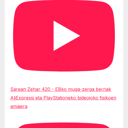
Sarean Zehar 420 - EBko muga-zerga berriak
AliExpressi eta PlayStationeko bideojoko fisikoen
amaiera