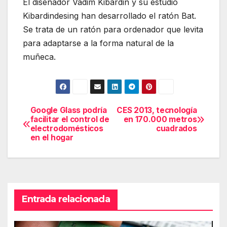
El diseñador Vadim Kibardin y su estudio
Kibardindesing han desarrollado el ratón Bat.
Se trata de un ratón para ordenador que levita
para adaptarse a la forma natural de la
muñeca.
Google Glass podría
CES 2013, tecnología
Navegación
facilitar el control de
en 170.000 metros
electrodomésticos
cuadrados
de
en el hogar
entradas
Entrada relacionada