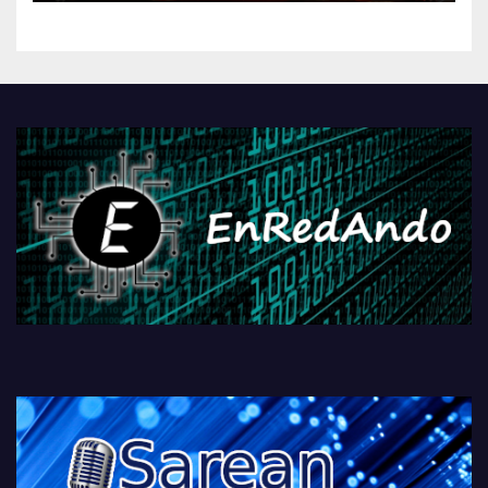
kontrola, Googleri behin
betiko zigorra
Androidengatik eta
PlayStationeko bideojoko
fisikoen amaiera