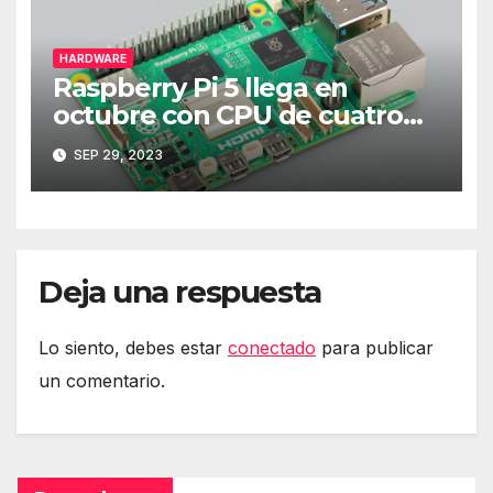
HARDWARE
Raspberry Pi 5 llega en
octubre con CPU de cuatro
núcleos y más RAM
SEP 29, 2023
Deja una respuesta
Lo siento, debes estar
conectado
para publicar
un comentario.