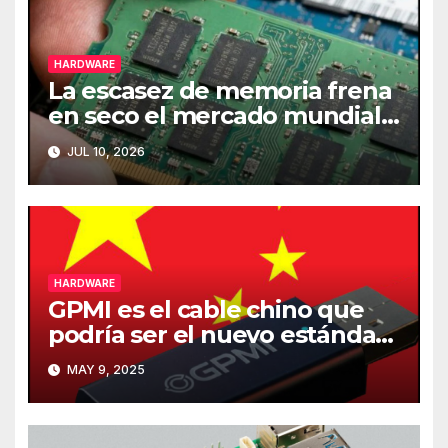
HARDWARE
La escasez de memoria frena
en seco el mercado mundial
de PCs
JUL 10, 2026
HARDWARE
GPMI es el cable chino que
podría ser el nuevo estándar
de carga y transferencia de
MAY 9, 2025
datos