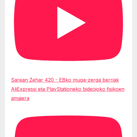
Sarean Zehar 420 - EBko muga-zerga berriak
AliExpressi eta PlayStationeko bideojoko fisikoen
amaiera