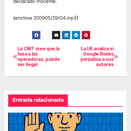
declarado inocente.
{enclose 200905/29/04.mp3}
La CMT cree que la
La UE analiza si
Navegación
tasa a las
Google Books
operadoras, puede
perjudica a sus
de
ser ilegal
autores
entradas
Entrada relacionada