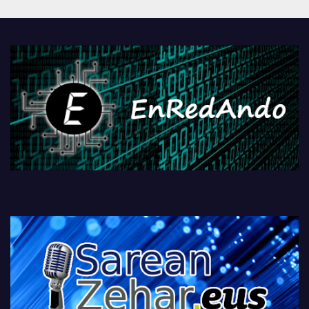
Androidengatik eta
PlayStationeko bideojoko
fisikoen amaiera