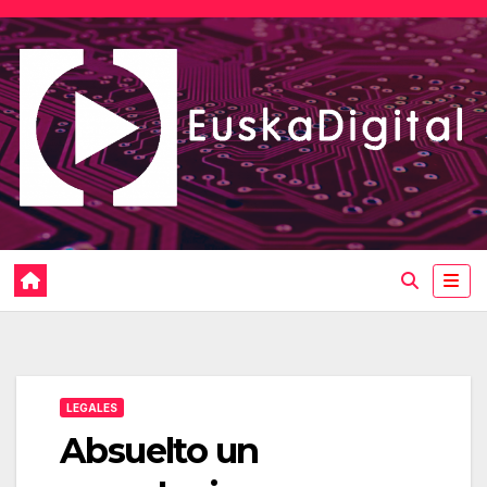
Saltar
al
contenido
LEGALES
Absuelto un