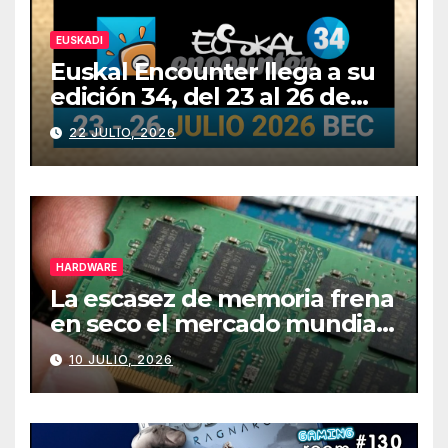
EUSKADI
Euskal Encounter llega a su
edición 34, del 23 al 26 de
julio
22 JULIO, 2026
HARDWARE
La escasez de memoria frena
en seco el mercado mundial
de PCs
10 JULIO, 2026