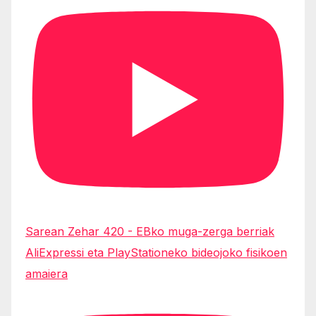
Sarean Zehar 420 - EBko muga-zerga berriak
AliExpressi eta PlayStationeko bideojoko fisikoen
amaiera