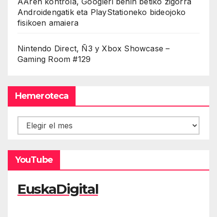
AAren kontrola, Googleri behin betiko zigorra
Androidengatik eta PlayStationeko bideojoko
fisikoen amaiera
Nintendo Direct, Ñ3 y Xbox Showcase –
Gaming Room #129
Hemeroteca
Hemeroteca
YouTube
EuskaDigital