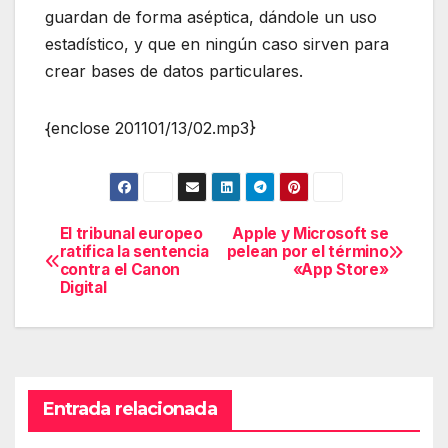
guardan de forma aséptica, dándole un uso
estadístico, y que en ningún caso sirven para
crear bases de datos particulares.
{enclose 201101/13/02.mp3}
El tribunal europeo
Apple y Microsoft se
Navegación
ratifica la sentencia
pelean por el término
contra el Canon
«App Store»
de
Digital
entradas
Entrada relacionada