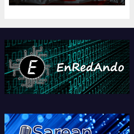
kontrola, Googleri behin
betiko zigorra
Androidengatik eta
PlayStationeko bideojoko
fisikoen amaiera