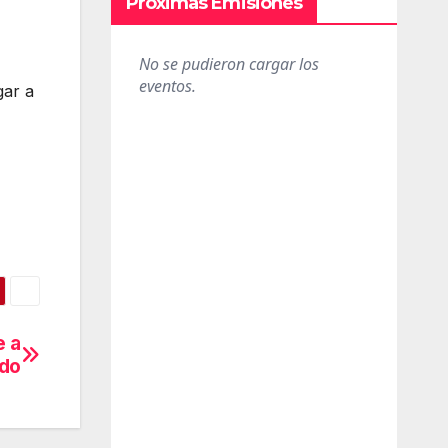
Próximas Emisiones
gar a
e a
ido