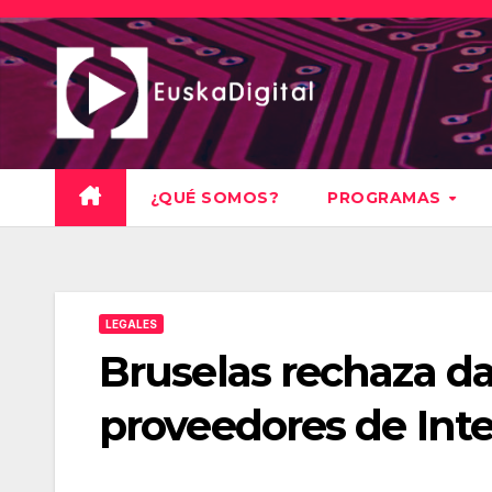
Saltar
al
contenido
¿QUÉ SOMOS?
PROGRAMAS
LEGALES
Bruselas rechaza dar
proveedores de Int