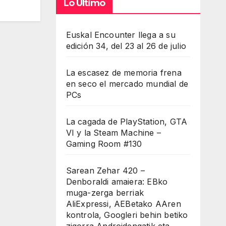
Lo Último
Euskal Encounter llega a su
edición 34, del 23 al 26 de julio
La escasez de memoria frena
en seco el mercado mundial de
PCs
La cagada de PlayStation, GTA
VI y la Steam Machine –
Gaming Room #130
Sarean Zehar 420 –
Denboraldi amaiera: EBko
muga-zerga berriak
AliExpressi, AEBetako AAren
kontrola, Googleri behin betiko
zigorra Androidengatik eta