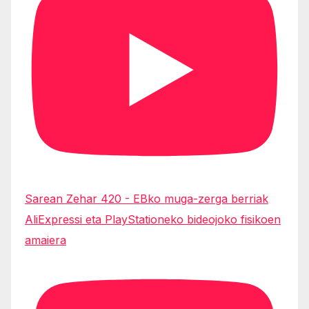
Sarean Zehar 420 - EBko muga-zerga berriak
AliExpressi eta PlayStationeko bideojoko fisikoen
amaiera