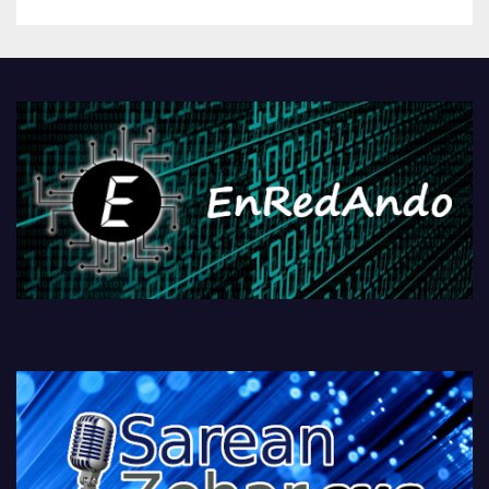
betiko zigorra
Androidengatik eta
PlayStationeko bideojoko
fisikoen amaiera