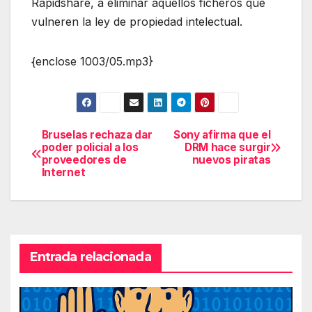
Rapidshare, a eliminar aquellos ficheros que
vulneren la ley de propiedad intelectual.
{enclose 1003/05.mp3}
Bruselas rechaza dar
Sony afirma que el
Navegación
poder policial a los
DRM hace surgir
proveedores de
nuevos piratas
de
Internet
entradas
Entrada relacionada