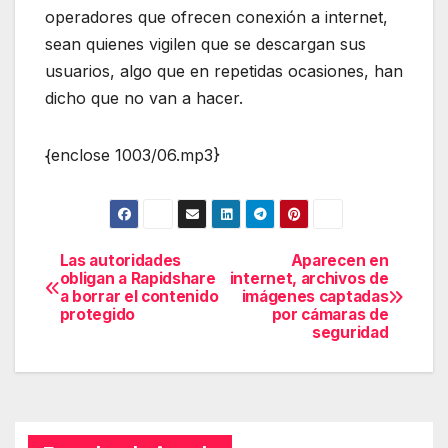
operadores que ofrecen conexión a internet,
sean quienes vigilen que se descargan sus
usuarios, algo que en repetidas ocasiones, han
dicho que no van a hacer.
{enclose 1003/06.mp3}
Las autoridades
Aparecen en
Navegación
obligan a Rapidshare
internet, archivos de
a borrar el contenido
imágenes captadas
de
protegido
por cámaras de
seguridad
entradas