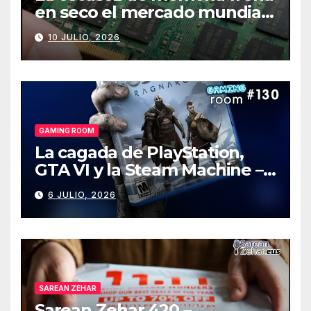
en seco el mercado mundial
de PCs
10 JULIO, 2026
GAMING ROOM
La cagada de PlayStation,
GTA VI y la Steam Machine –
Gaming Room #130
6 JULIO, 2026
SAREAN ZEHAR
Sarean Zehar 420 –