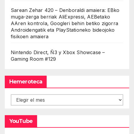
Sarean Zehar 420 – Denboraldi amaiera: EBko
muga-zerga berriak AliExpressi, AEBetako
AAren kontrola, Googleri behin betiko zigorra
Androidengatik eta PlayStationeko bideojoko
fisikoen amaiera
Nintendo Direct, Ñ3 y Xbox Showcase –
Gaming Room #129
Hemeroteca
Hemeroteca
YouTube