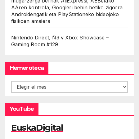
muga-zerga berriak AliExpressi, AEBetako
AAren kontrola, Googleri behin betiko zigorra
Androidengatik eta PlayStationeko bideojoko
fisikoen amaiera
Nintendo Direct, Ñ3 y Xbox Showcase –
Gaming Room #129
Hemeroteca
Hemeroteca
YouTube
EuskaDigital