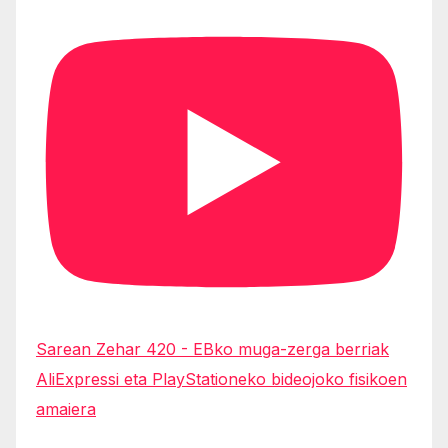
Sarean Zehar 420 - EBko muga-zerga berriak
AliExpressi eta PlayStationeko bideojoko fisikoen
amaiera