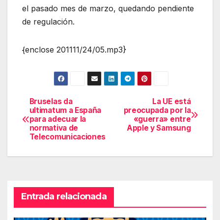
el pasado mes de marzo, quedando pendiente
de regulación.
{enclose 201111/24/05.mp3}
Bruselas da
La UE está
Navegación
ultimatum a España
preocupada por la
para adecuar la
«guerra» entre
de
normativa de
Apple y Samsung
Telecomunicaciones
entradas
Entrada relacionada