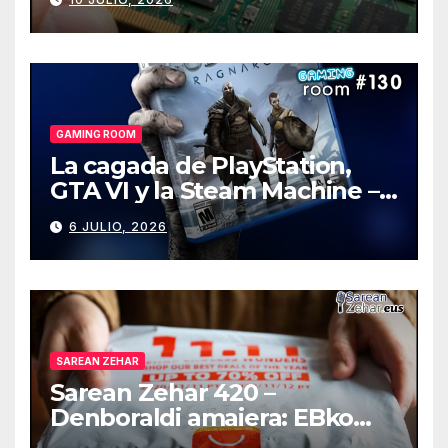
GAMING ROOM
La cagada de PlayStation,
GTA VI y la Steam Machine –
Gaming Room #130
6 JULIO, 2026
SAREAN ZEHAR
Sarean Zehar 420 –
Denboraldi amaiera: EBko
muga-zerga berriak