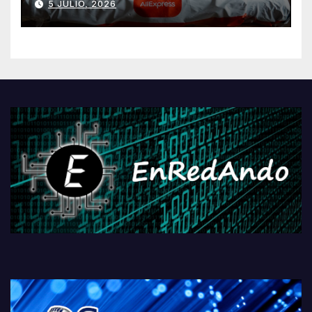
5 JULIO, 2026
AliExpressi, AEBetako AAren
kontrola, Googleri behin
betiko zigorra
Androidengatik eta
PlayStationeko bideojoko
fisikoen amaiera