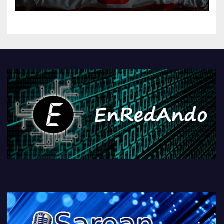
AliExpressi, AEBetako AAren
kontrola, Googleri behin
betiko zigorra
Androidengatik eta
PlayStationeko bideojoko
fisikoen amaiera