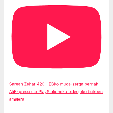
Sarean Zehar 420 - EBko muga-zerga berriak
AliExpressi eta PlayStationeko bideojoko fisikoen
amaiera