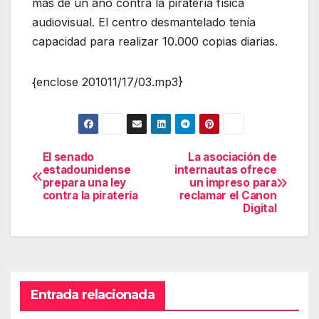
más de un año contra la piratería física
audiovisual. El centro desmantelado tenía
capacidad para realizar 10.000 copias diarias.
{enclose 201011/17/03.mp3}
El senado
La asociación de
Navegación
estadounidense
internautas ofrece
prepara una ley
un impreso para
de
contra la piratería
reclamar el Canon
Digital
entradas
Entrada relacionada