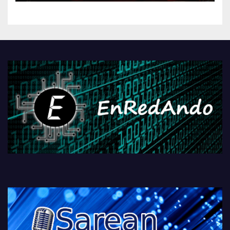
kontrola, Googleri behin
betiko zigorra
Androidengatik eta
PlayStationeko bideojoko
fisikoen amaiera