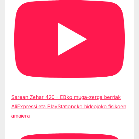
Sarean Zehar 420 - EBko muga-zerga berriak
AliExpressi eta PlayStationeko bideojoko fisikoen
amaiera