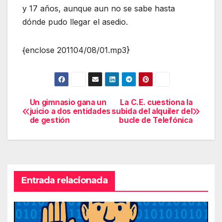
y 17 años, aunque aun no se sabe hasta
dónde pudo llegar el asedio.
{enclose 201104/08/01.mp3}
Un gimnasio gana un
La C.E. cuestiona la
Navegación
juicio a dos entidades
subida del alquiler del
de gestión
bucle de Telefónica
de
entradas
Entrada relacionada