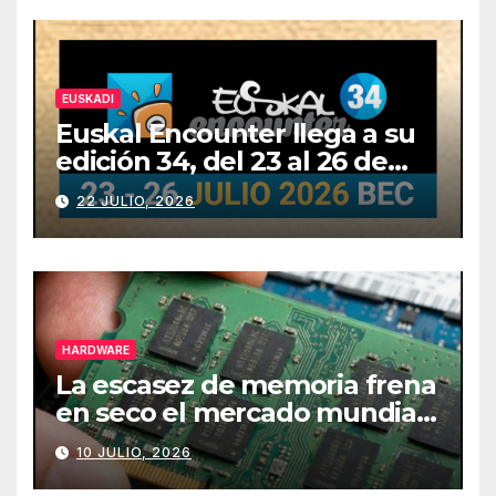
EUSKADI
Euskal Encounter llega a su
edición 34, del 23 al 26 de
julio
22 JULIO, 2026
HARDWARE
La escasez de memoria frena
en seco el mercado mundial
de PCs
10 JULIO, 2026