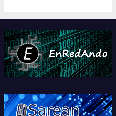
kontrola, Googleri behin
betiko zigorra
Androidengatik eta
PlayStationeko bideojoko
fisikoen amaiera