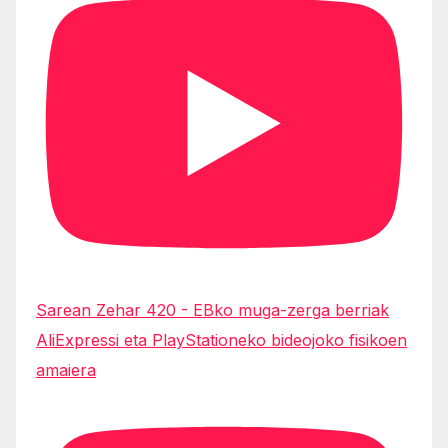
Sarean Zehar 420 - EBko muga-zerga berriak
AliExpressi eta PlayStationeko bideojoko fisikoen
amaiera