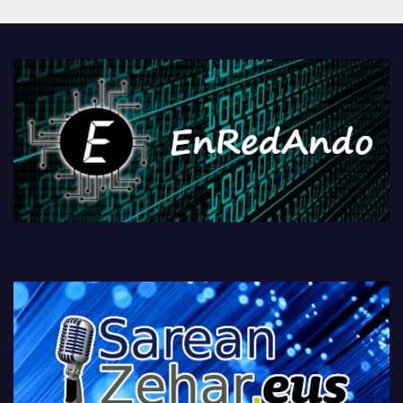
Androidengatik eta
PlayStationeko bideojoko
fisikoen amaiera