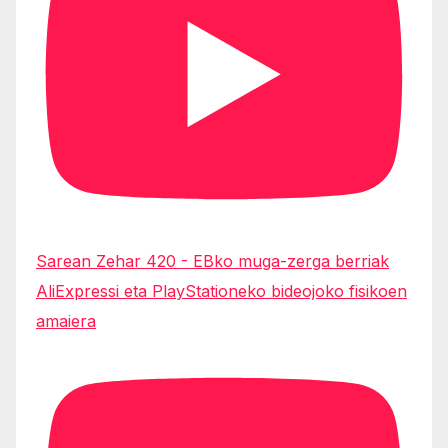
Sarean Zehar 420 - EBko muga-zerga berriak
AliExpressi eta PlayStationeko bideojoko fisikoen
amaiera