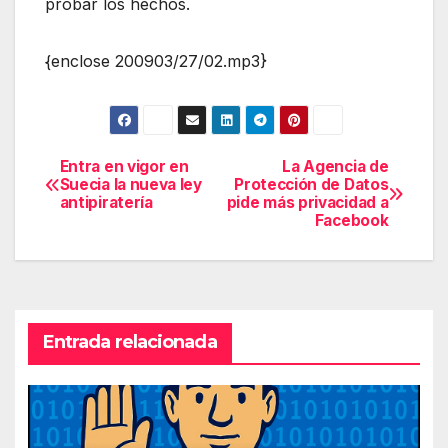
probar los hechos.
{enclose 200903/27/02.mp3}
Entra en vigor en
La Agencia de
Navegación
Suecia la nueva ley
Protección de Datos
antipiratería
pide más privacidad a
de
Facebook
entradas
Entrada relacionada