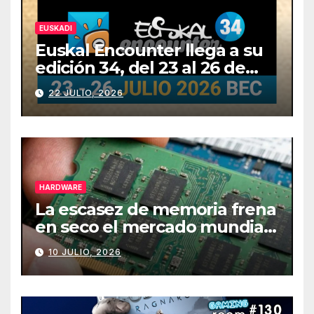
EUSKADI
Euskal Encounter llega a su
edición 34, del 23 al 26 de
julio
22 JULIO, 2026
HARDWARE
La escasez de memoria frena
en seco el mercado mundial
de PCs
10 JULIO, 2026