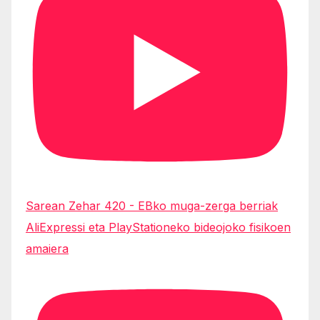
Sarean Zehar 420 - EBko muga-zerga berriak
AliExpressi eta PlayStationeko bideojoko fisikoen
amaiera