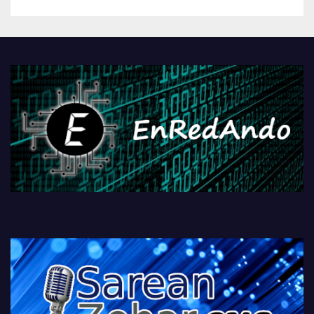
betiko zigorra
Androidengatik eta
PlayStationeko bideojoko
fisikoen amaiera