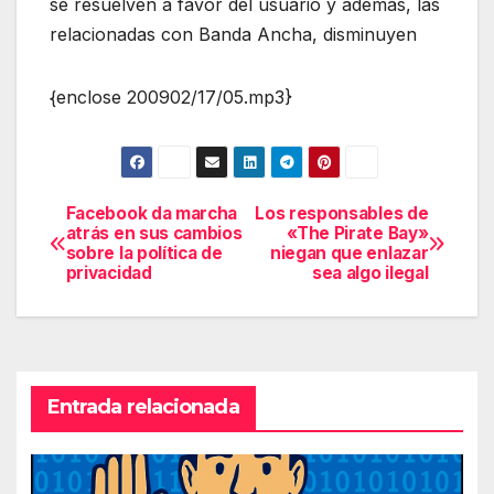
se resuelven a favor del usuario y además, las
relacionadas con Banda Ancha, disminuyen
{enclose 200902/17/05.mp3}
Facebook da marcha
Los responsables de
Navegación
atrás en sus cambios
«The Pirate Bay»
sobre la política de
niegan que enlazar
de
privacidad
sea algo ilegal
entradas
Entrada relacionada