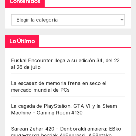
Contenidos
Contenidos
Lo Último
Euskal Encounter llega a su edición 34, del 23
al 26 de julio
La escasez de memoria frena en seco el
mercado mundial de PCs
La cagada de PlayStation, GTA VI y la Steam
Machine – Gaming Room #130
Sarean Zehar 420 – Denboraldi amaiera: EBko
muga-zerga berriak AliExpressi, AEBetako