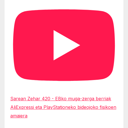
Sarean Zehar 420 - EBko muga-zerga berriak
AliExpressi eta PlayStationeko bideojoko fisikoen
amaiera