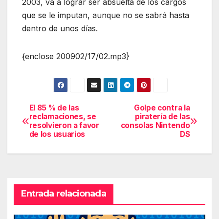
2003, va a lograr ser absuelta de los cargos
que se le imputan, aunque no se sabrá hasta
dentro de unos días.
{enclose 200902/17/02.mp3}
El 85 % de las
Golpe contra la
Navegación
reclamaciones, se
piratería de las
resolvieron a favor
consolas Nintendo
de
de los usuarios
DS
entradas
Entrada relacionada