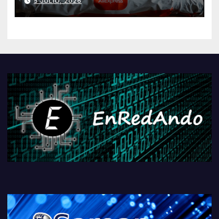
5 JULIO, 2026
AliExpressi, AEBetako AAren
kontrola, Googleri behin
betiko zigorra
Androidengatik eta
PlayStationeko bideojoko
fisikoen amaiera