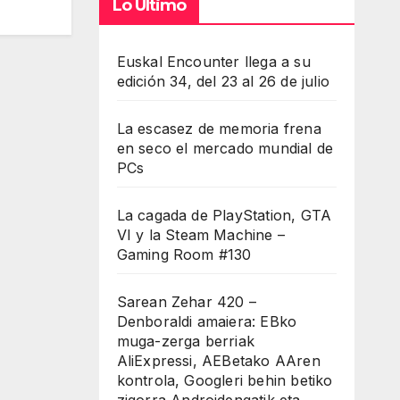
Lo Último
Euskal Encounter llega a su
edición 34, del 23 al 26 de julio
La escasez de memoria frena
en seco el mercado mundial de
PCs
La cagada de PlayStation, GTA
VI y la Steam Machine –
Gaming Room #130
Sarean Zehar 420 –
Denboraldi amaiera: EBko
muga-zerga berriak
AliExpressi, AEBetako AAren
kontrola, Googleri behin betiko
zigorra Androidengatik eta