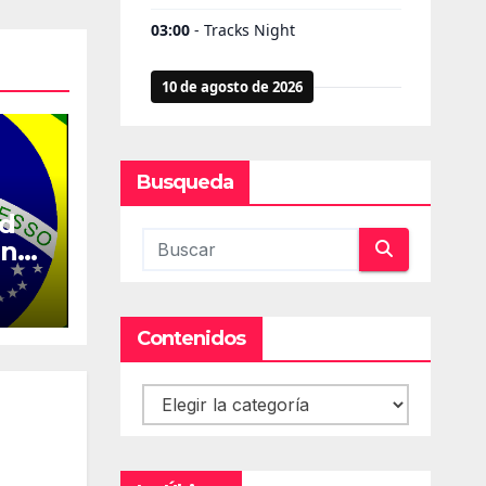
Busqueda
ed
en
Contenidos
Contenidos