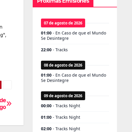
Próximas Emisiones
n
g",
 de
ago