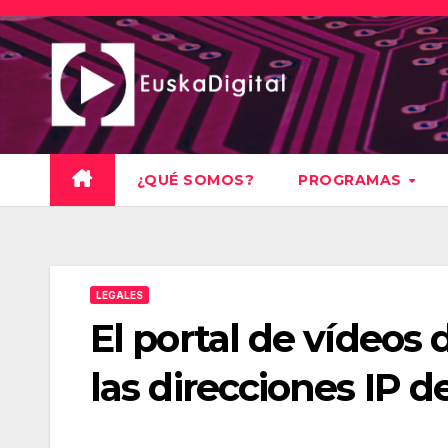
Saltar
al
contenido
¿QUÉ SOMOS?
PROGRAMAS
LEGALES
El portal de vídeos 
las direcciones IP d