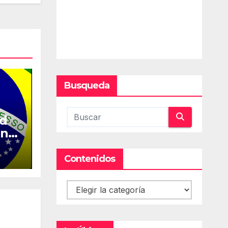
Busqueda
ed
en
Contenidos
Contenidos