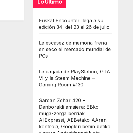
Lo Último
Euskal Encounter llega a su
edición 34, del 23 al 26 de julio
La escasez de memoria frena
en seco el mercado mundial de
PCs
La cagada de PlayStation, GTA
VI y la Steam Machine –
Gaming Room #130
Sarean Zehar 420 –
Denboraldi amaiera: EBko
muga-zerga berriak
AliExpressi, AEBetako AAren
kontrola, Googleri behin betiko
zigorra Androidengatik eta