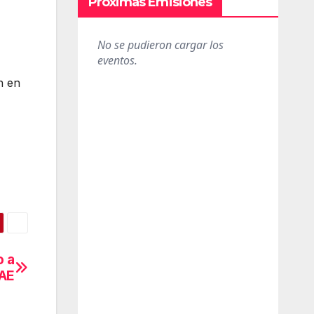
Próximas Emisiones
n en
o a
GAE