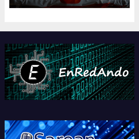
AliExpressi, AEBetako AAren
kontrola, Googleri behin
betiko zigorra
Androidengatik eta
PlayStationeko bideojoko
fisikoen amaiera