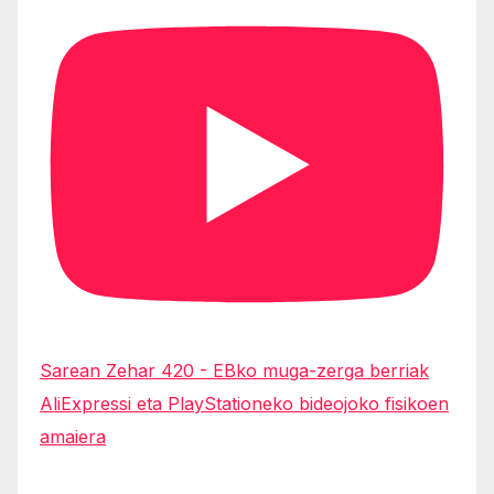
Sarean Zehar 420 - EBko muga-zerga berriak
AliExpressi eta PlayStationeko bideojoko fisikoen
amaiera