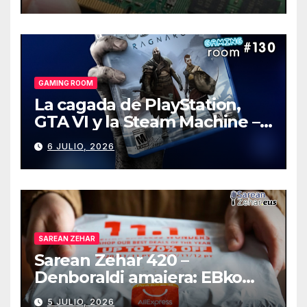
GAMING ROOM
La cagada de PlayStation,
GTA VI y la Steam Machine –
Gaming Room #130
6 JULIO, 2026
SAREAN ZEHAR
Sarean Zehar 420 –
Denboraldi amaiera: EBko
muga-zerga berriak
5 JULIO, 2026