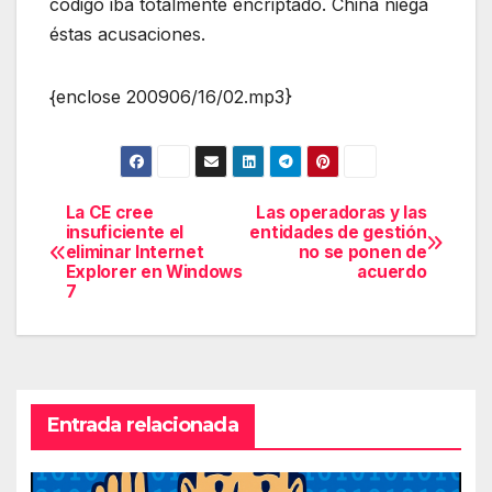
código iba totalmente encriptado. China niega
éstas acusaciones.
{enclose 200906/16/02.mp3}
La CE cree
Las operadoras y las
Navegación
insuficiente el
entidades de gestión
eliminar Internet
no se ponen de
de
Explorer en Windows
acuerdo
7
entradas
Entrada relacionada