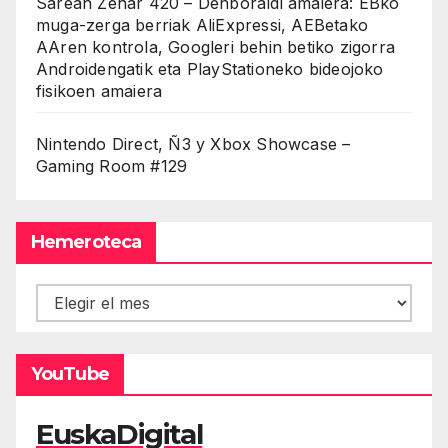
Sarean Zehar 420 – Denboraldi amaiera: EBko
muga-zerga berriak AliExpressi, AEBetako
AAren kontrola, Googleri behin betiko zigorra
Androidengatik eta PlayStationeko bideojoko
fisikoen amaiera
Nintendo Direct, Ñ3 y Xbox Showcase –
Gaming Room #129
Hemeroteca
Hemeroteca
YouTube
EuskaDigital