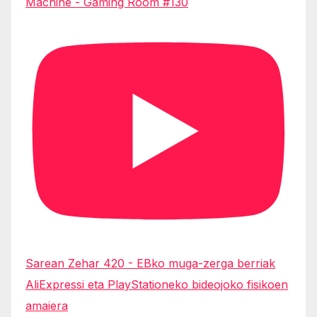
Machine - Gaming Room #130
Sarean Zehar 420 - EBko muga-zerga berriak
AliExpressi eta PlayStationeko bideojoko fisikoen
amaiera