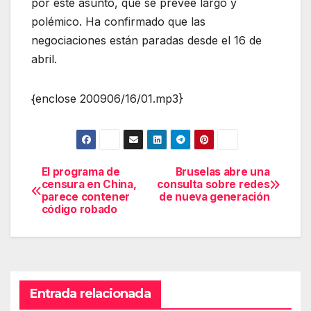
por éste asunto, que se prevee largo y
polémico. Ha confirmado que las
negociaciones están paradas desde el 16 de
abril.
{enclose 200906/16/01.mp3}
El programa de
Bruselas abre una
Navegación
censura en China,
consulta sobre redes
parece contener
de nueva generación
de
código robado
entradas
Entrada relacionada