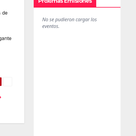
Próximas Emisiones
s de
gante