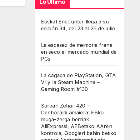
Lo Último
Euskal Encounter llega a su
edición 34, del 23 al 26 de julio
La escasez de memoria frena
en seco el mercado mundial de
PCs
La cagada de PlayStation, GTA
VI y la Steam Machine –
Gaming Room #130
Sarean Zehar 420 –
Denboraldi amaiera: EBko
muga-zerga berriak
AliExpressi, AEBetako AAren
kontrola, Googleri behin betiko
zigorra Androidengatik eta