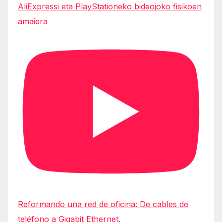
AliExpressi eta PlayStationeko bideojoko fisikoen
amaiera
Reformando una red de oficina: De cables de
teléfono a Gigabit Ethernet.