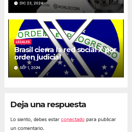
que haya almacenado
DIC 23, 2024
LEGALES
Brasil cierra la red social X por
orden judicial
SEP 1, 2024
Deja una respuesta
Lo siento, debes estar
conectado
para publicar
un comentario.