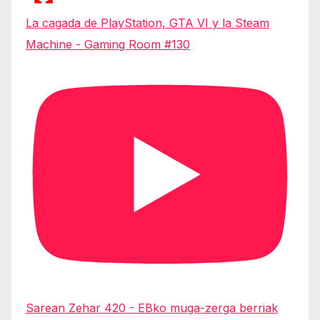
La cagada de PlayStation, GTA VI y la Steam
Machine - Gaming Room #130
Sarean Zehar 420 - EBko muga-zerga berriak