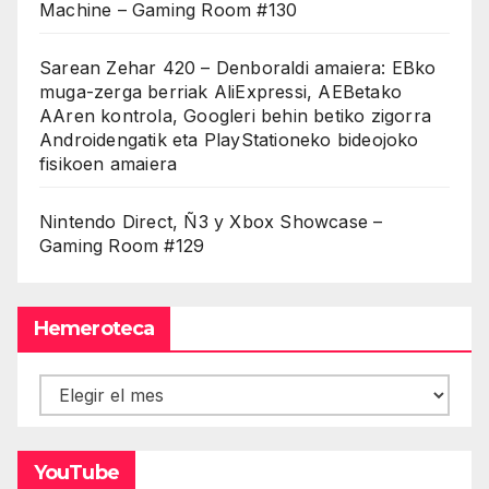
Machine – Gaming Room #130
Sarean Zehar 420 – Denboraldi amaiera: EBko
muga-zerga berriak AliExpressi, AEBetako
AAren kontrola, Googleri behin betiko zigorra
Androidengatik eta PlayStationeko bideojoko
fisikoen amaiera
Nintendo Direct, Ñ3 y Xbox Showcase –
Gaming Room #129
Hemeroteca
Hemeroteca
YouTube