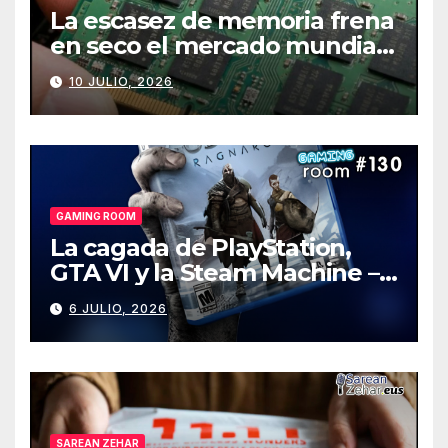
La escasez de memoria frena
en seco el mercado mundial
de PCs
10 JULIO, 2026
GAMING ROOM
La cagada de PlayStation,
GTA VI y la Steam Machine –
Gaming Room #130
6 JULIO, 2026
SAREAN ZEHAR