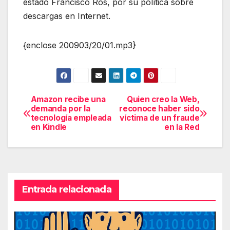
estado Francisco Ros, por su política sobre
descargas en Internet.
{enclose 200903/20/01.mp3}
Amazon recibe una
Quien creo la Web,
Navegación
demanda por la
reconoce haber sido
tecnología empleada
víctima de un fraude
de
en Kindle
en la Red
entradas
Entrada relacionada