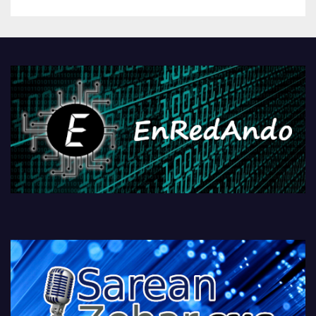
betiko zigorra
Androidengatik eta
PlayStationeko bideojoko
fisikoen amaiera