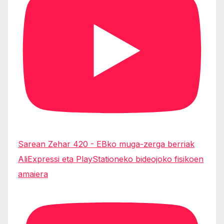
Sarean Zehar 420 - EBko muga-zerga berriak
AliExpressi eta PlayStationeko bideojoko fisikoen
amaiera