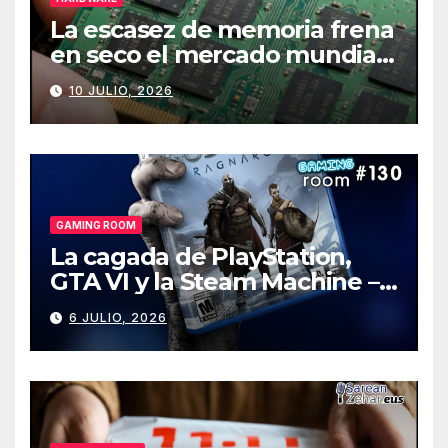
La escasez de memoria frena
en seco el mercado mundial
de PCs
10 JULIO, 2026
GAMING ROOM
La cagada de PlayStation,
GTA VI y la Steam Machine –
Gaming Room #130
6 JULIO, 2026