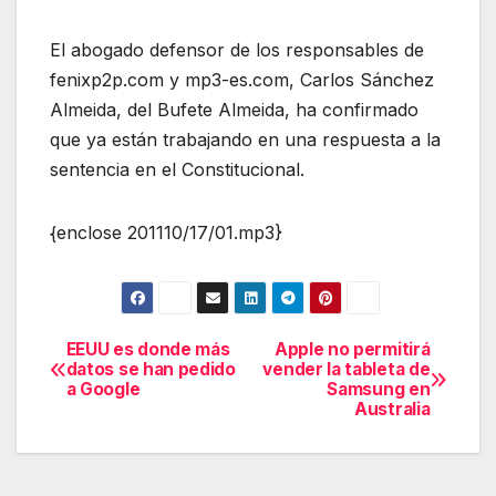
El abogado defensor de los responsables de
fenixp2p.com y mp3-es.com, Carlos Sánchez
Almeida, del Bufete Almeida, ha confirmado
que ya están trabajando en una respuesta a la
sentencia en el Constitucional.
{enclose 201110/17/01.mp3}
EEUU es donde más
Apple no permitirá
Navegación
datos se han pedido
vender la tableta de
a Google
Samsung en
de
Australia
entradas