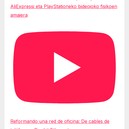
AliExpressi eta PlayStationeko bideojoko fisikoen
amaiera
Reformando una red de oficina: De cables de