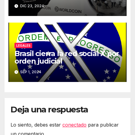
que haya almacenado
DIC 23, 2024
LEGALES
Brasil cierra la red social X por
orden judicial
SEP 1, 2024
Deja una respuesta
Lo siento, debes estar
conectado
para publicar
un comentario.