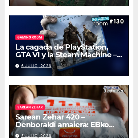
GAMING ROOM
La cagada de PlayStation,
GTA VI y la Steam Machine –
Gaming Room #130
6 JULIO, 2026
SAREAN ZEHAR
Sarean Zehar 420 –
Denboraldi amaiera: EBko
muga-zerga berriak
5 JULIO, 2026