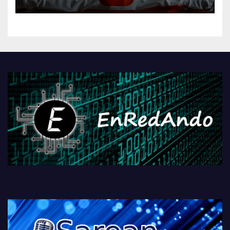
AliExpressi, AEBetako AAren
kontrola, Googleri behin
betiko zigorra
Androidengatik eta
PlayStationeko bideojoko
fisikoen amaiera