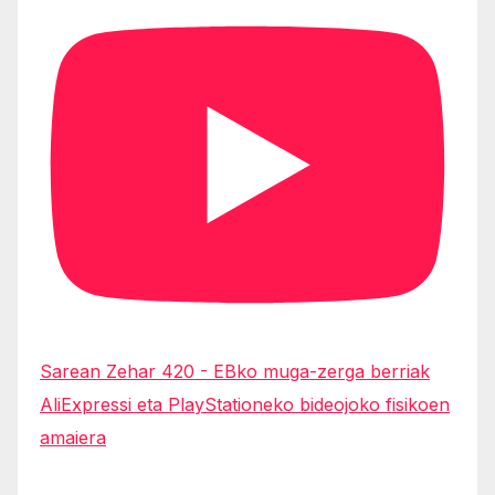
Sarean Zehar 420 - EBko muga-zerga berriak
AliExpressi eta PlayStationeko bideojoko fisikoen
amaiera