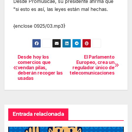
Desde Promusicae, su presidente afirma que
"si esto es así, las leyes están mal hechas.
{enclose 0925/03.mp3}
Desde hoy los
El Parlamento
Navegación
comercios que
Europeo, crea un
vendan pilas,
regulador único de
de
deberán recoger las
telecomunicaciones
usadas
entradas
Entrada relacionada