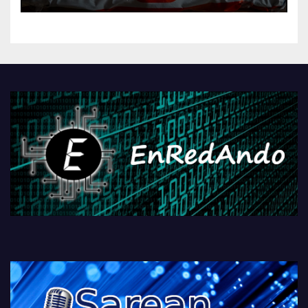
kontrola, Googleri behin
betiko zigorra
Androidengatik eta
PlayStationeko bideojoko
fisikoen amaiera