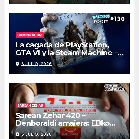
GAMING ROOM
La cagada de PlayStation,
GTA VI y la Steam Machine –
Gaming Room #130
6 JULIO, 2026
SAREAN ZEHAR
Sarean Zehar 420 –
Denboraldi amaiera: EBko
muga-zerga berriak
5 JULIO, 2026
AliExpressi, AEBetako AAren