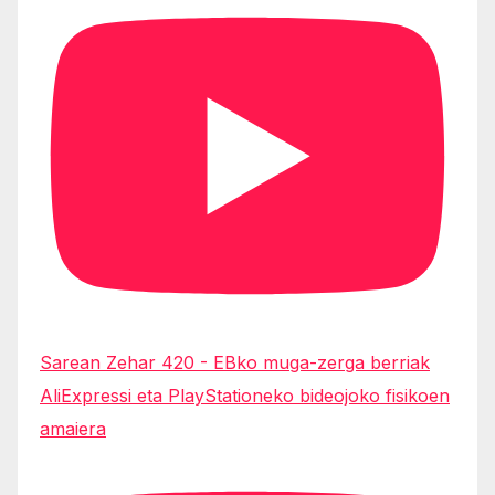
Sarean Zehar 420 - EBko muga-zerga berriak
AliExpressi eta PlayStationeko bideojoko fisikoen
amaiera