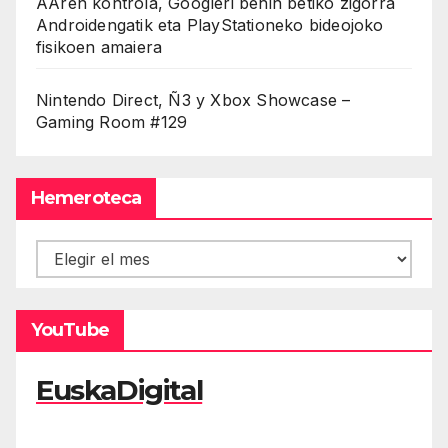
AAren kontrola, Googleri behin betiko zigorra
Androidengatik eta PlayStationeko bideojoko
fisikoen amaiera
Nintendo Direct, Ñ3 y Xbox Showcase –
Gaming Room #129
Hemeroteca
Hemeroteca
YouTube
EuskaDigital