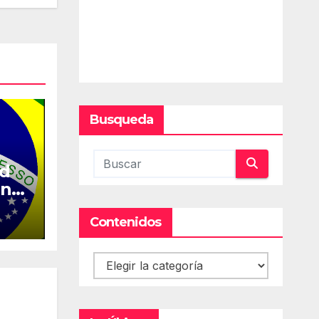
Busqueda
ed
en
Contenidos
Contenidos