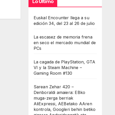
Lo Último
Euskal Encounter llega a su
edición 34, del 23 al 26 de julio
La escasez de memoria frena
en seco el mercado mundial de
PCs
La cagada de PlayStation, GTA
VI y la Steam Machine –
Gaming Room #130
Sarean Zehar 420 –
Denboraldi amaiera: EBko
muga-zerga berriak
AliExpressi, AEBetako AAren
kontrola, Googleri behin betiko
zigorra Androidengatik eta