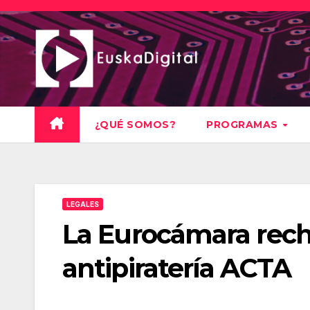
Saltar
al
contenido
¿QUÉ SOMOS?
PROGRAMAS
LEGALES
La Eurocámara rech
antipiratería ACTA