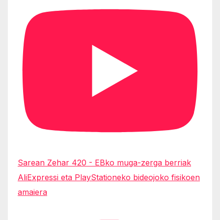
Sarean Zehar 420 - EBko muga-zerga berriak
AliExpressi eta PlayStationeko bideojoko fisikoen
amaiera