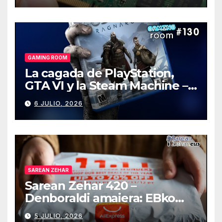
GAMING ROOM
La cagada de PlayStation,
GTA VI y la Steam Machine –
Gaming Room #130
6 JULIO, 2026
SAREAN ZEHAR
Sarean Zehar 420 –
Denboraldi amaiera: EBko
muga-zerga berriak
5 JULIO, 2026