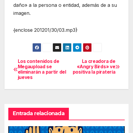
daño» a la persona o entidad, además de a su
imagen.
{enclose 201201/30/03.mp3}
Los contenidos de
La creadora de
Navegación
Megaupload se
«Angry Birds» ve
eliminarán a partir del
positiva la piratería
de
jueves
entradas
Entrada relacionada