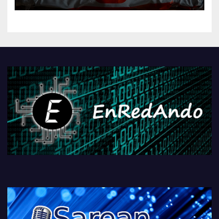
AliExpressi, AEBetako AAren
kontrola, Googleri behin
betiko zigorra
Androidengatik eta
PlayStationeko bideojoko
fisikoen amaiera