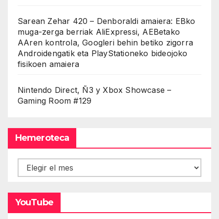
Sarean Zehar 420 – Denboraldi amaiera: EBko
muga-zerga berriak AliExpressi, AEBetako
AAren kontrola, Googleri behin betiko zigorra
Androidengatik eta PlayStationeko bideojoko
fisikoen amaiera
Nintendo Direct, Ñ3 y Xbox Showcase –
Gaming Room #129
Hemeroteca
Hemeroteca
YouTube