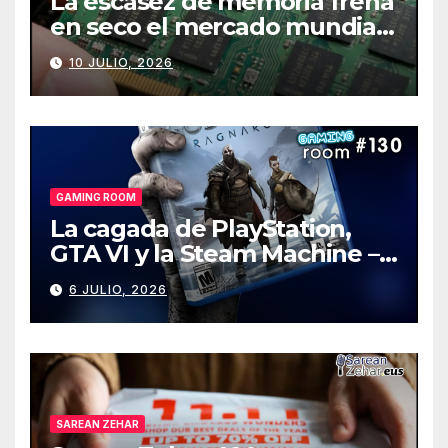
La escasez de memoria frena
en seco el mercado mundial
de PCs
10 JULIO, 2026
GAMING ROOM
La cagada de PlayStation,
GTA VI y la Steam Machine –
Gaming Room #130
6 JULIO, 2026
SAREAN ZEHAR