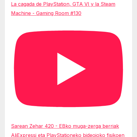
La cagada de PlayStation, GTA VI y la Steam
Machine - Gaming Room #130
Sarean Zehar 420 - EBko muga-zerga berriak
AliExpressi eta PlayStationeko bideojoko fisikoen