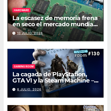
HARDWARE
La escasez de memoria frena
en seco el mercado mundial
de PCs
10 JULIO, 2026
GAMING ROOM
La cagada de PlayStation,
GTA VI y la Steam Machine –
Gaming Room #130
6 JULIO, 2026