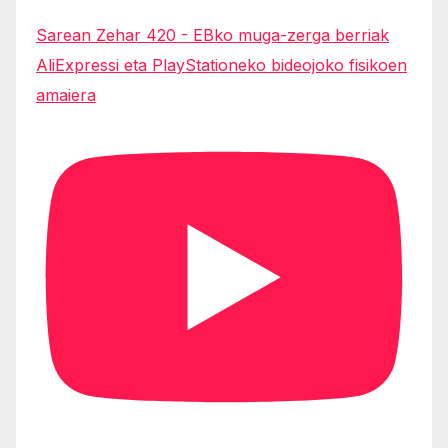
Sarean Zehar 420 - EBko muga-zerga berriak
AliExpressi eta PlayStationeko bideojoko fisikoen
amaiera